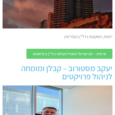
יזמות, השקעות נדל"ן בקפריסין
שי מזיג – יזם ישראלי המוביל פעילות נדל"ן בינלאומית
יעקב מסטורוב – קבלן ומומחה
לניהול פרויקטים