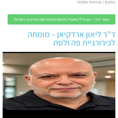
עסקים / מנהיגות עסקית
מאיר דוידי – יזם נדל"ן ומוביל בתחום ההתחדשות העירונית בישראל
ד"ר ליאון ארדקיאן – מומחה
לכירורגיית פה ולסת