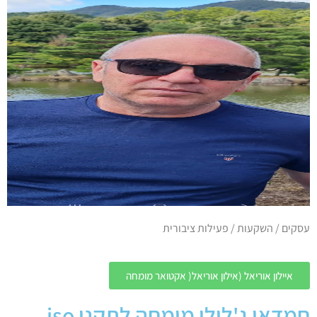
עסקים / השקעות / פעילות ציבורית
איילון אוריאל (אילון אוריאל( אקטואר מומחה
חמדאן ג'לולי מומחה לתקני iso