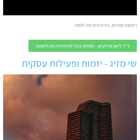
רפואת שיניים, כירורגיית פה ולסת
ד"ר ליאון ארדקיאן – מומחה בכיר לכירורגיית פה ולסתות
שי מזיג - יזמות ופעילות עסקית