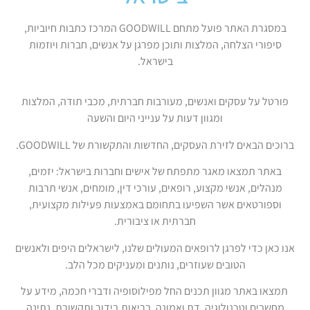
במסגרת האתר פועל מתחם GOODWILL המרכז כתבות חיוביות,
סיפורי הצלחה, המלצות ותוכן מפרגן על אנשים, חברות ויוזמות
בישראל.
פורטל על עסקים ואנשים, מעורבות חברתית, מכבי תודה, המלצות
ומגוון דעות על ענייני היום והשעה
ברוכים הבאים לזירת העסקים, החדשות והתקשורת של GOODWILL.
באתר תמצאו מאגר מתפתח של אישים וחברות בישראל: יזמים,
מנהלים, אנשי מקצוע, רופאים, עורכי דין, מומחים, אנשי תרבות
וספורטאים אשר השפיעו בתחומם באמצעות פעילות מקצועית,
חברתית או ציבורית.
אנו כאן כדי לפרגן לרופאים המעולים שלנו, לישראלים היפים ולאנשים
הטובים שעוזרים, נותנים ומעניקים מכל הלב.
תמצאו באתר מגוון תכנים החל מפילוסופיה ודברי חכמה, מידע על
מחשבים וטכנולוגיה, דת ואמונה, בריאות,בידור ותקשורת, נתינה