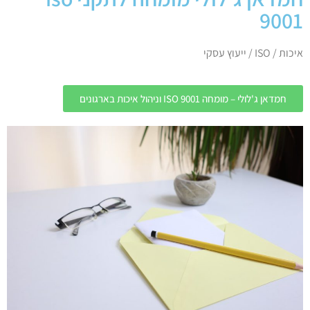
9001
איכות / ISO / ייעוץ עסקי
חמדאן ג'לולי – מומחה ISO 9001 וניהול איכות בארגונים