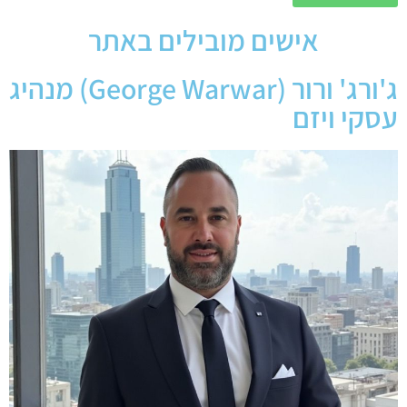
אישים מובילים באתר
ג'ורג' ורור (George Warwar) מנהיג
עסקי ויזם