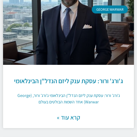
GEORGE WARWAR
ג'ורג' ורור: עסקת ענק ליזם הנדל"ן הבינלאומי
ג'ורג' ורור: עסקת ענק ליזם הנדל"ן הבינלאומי ג'ורג' ורור, (George
Warwar) אחד השמות הבולטים בעולם
קרא עוד »