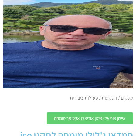
עסקים / השקעות / פעילות ציבורית
איילון אוריאל (אילון אוריאל( אקטואר מומחה
חמדאן ג'לולי מומחה לתקני iso