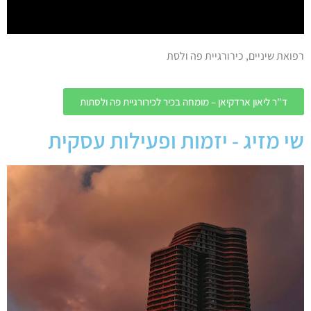
רפואת שיניים, כירורגיית פה ולסת
ד"ר ליאון ארדקיאן – מומחה בכיר לכירורגיית פה ולסתות
שי מזיג - יזמות ופעילות עסקית