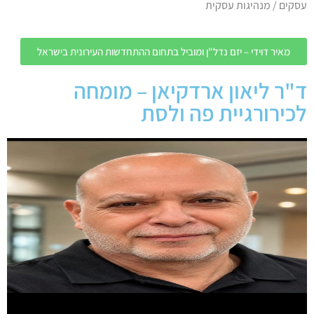
עסקים / מנהיגות עסקית
מאיר דוידי – יזם נדל"ן ומוביל בתחום ההתחדשות העירונית בישראל
ד"ר ליאון ארדקיאן – מומחה
לכירורגיית פה ולסת