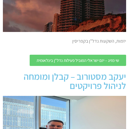
יזמות, השקעות נדל"ן בקפריסין
שי מזיג – יזם ישראלי המוביל פעילות נדל"ן בינלאומית
יעקב מסטורוב – קבלן ומומחה
לניהול פרויקטים