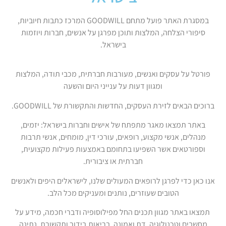
במסגרת האתר פועל מתחם GOODWILL המרכז כתבות חיוביות,
סיפורי הצלחה, המלצות ותוכן מפרגן על אנשים, חברות ויוזמות
בישראל.
פורטל על עסקים ואנשים, מעורבות חברתית, מכבי תודה, המלצות
ומגוון דעות על ענייני היום והשעה
ברוכים הבאים לזירת העסקים, החדשות והתקשורת של GOODWILL.
באתר תמצאו מאגר מתפתח של אישים וחברות בישראל: יזמים,
מנהלים, אנשי מקצוע, רופאים, עורכי דין, מומחים, אנשי תרבות
וספורטאים אשר השפיעו בתחומם באמצעות פעילות מקצועית,
חברתית או ציבורית.
אנו כאן כדי לפרגן לרופאים המעולים שלנו, לישראלים היפים ולאנשים
הטובים שעוזרים, נותנים ומעניקים מכל הלב.
תמצאו באתר מגוון תכנים החל מפילוסופיה ודברי חכמה, מידע על
מחשבים וטכנולוגיה, דת ואמונה, בריאות,בידור ותקשורת, נתינה