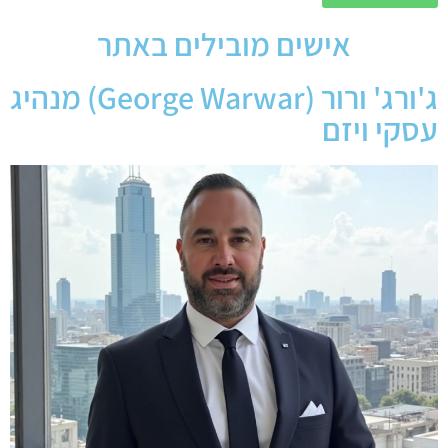
אישים מובילים באתר
ג'ורג' ורור (George Warwar) מנהיג
עסקי ויזם