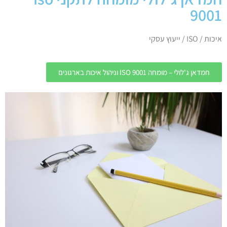
9001
איכות / ISO / ייעוץ עסקי
חמדאן ג'לולי – מומחה ISO 9001 וניהול איכות בארגונים