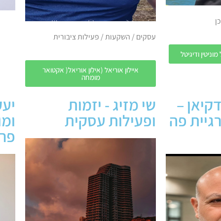
כן
עסקים / השקעות / פעילות ציבורית
מוניטין ודיגיטל
איילון אוריאל (אילון אוריאל( אקטואר
מומחה
דקיאן –
שי מזיג - יזמות
יעק
גיית פה
ופעילות עסקית
ומו
פרו