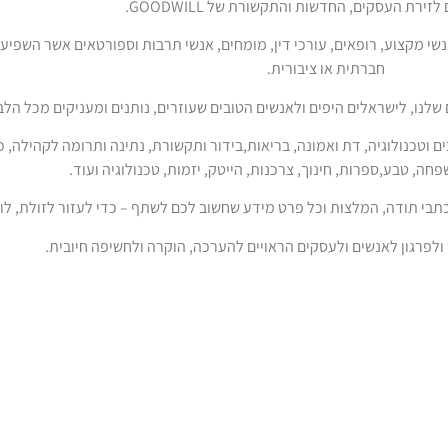
זירת העסקים, החדשות והתקשורת של GOODWILL.
י מקצוע, רופאים, עורכי דין, מומחים, אנשי תרבות וספורטאים אשר השפי
חברתית או ציבורית.
 שלנו, לישראלים היפים ולאנשים הטובים שעוזרים, נותנים ומעניקים מכל הלב
 וטכנולוגיה, דת ואמונה, בריאות,בידור ותקשורת, נתינה ותרומה לקהילה, 
שפחה, טבע,ספרות, חינוך, צרכנות, הייטק, יזמות, טכנולוגיה ועוד.
תבי תודה, המלצות וכל פרט מידע שחשוב לכם לשתף – כדי לעזור לזולת, לו
לפרגון לאנשים ולעסקים הראויים להערכה, הוקרה ולחשיפה חיובית.