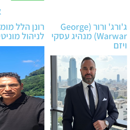
א
ג'ורג' ורור (George
רונן הלל מומ
Warwar) מנהיג עסקי
לניהול מוניטי
ויזם