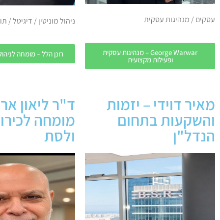
עסקים / מנהיגות עסקית
ניהול מוניטין / דיגיטל / תו
George Warwar – מנהיגות עסקית
רונן הלל – מומחה לניהול 
ופעילות מקצועית
מאיר דוידי – יזמות
ד"ר ליאון אר
והשקעות בתחום
מומחה לכירור
הנדל"ן
ולסת