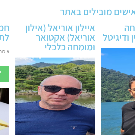
ישים מובילים באתר
חה
איילון אוריאל (אילון
חמד
ן ודיגיטל
אוריאל) אקטואר
לתקני 
ומומחה כלכלי
איכות / ISO / יי