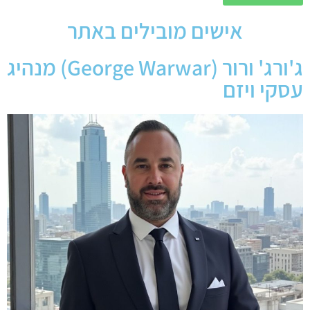
אישים מובילים באתר
ג'ורג' ורור (George Warwar) מנהיג
עסקי ויזם