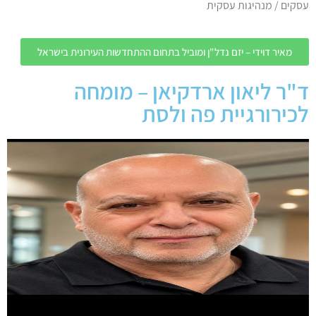
עסקים / מנהיגות עסקית
מאיר דוידי – יזם נדל"ן ומוביל בתחום ההתחדשות העירונית בישראל
ד"ר ליאון ארדקיאן – מומחה
לכירורגיית פה ולסת