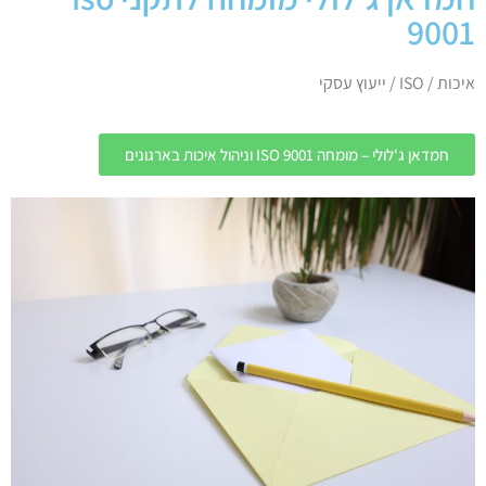
9001
איכות / ISO / ייעוץ עסקי
חמדאן ג'לולי – מומחה ISO 9001 וניהול איכות בארגונים