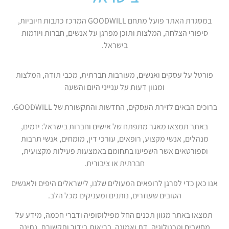
במסגרת האתר פועל מתחם GOODWILL המרכז כתבות חיוביות,
סיפורי הצלחה, המלצות ותוכן מפרגן על אנשים, חברות ויוזמות
בישראל.
פורטל על עסקים ואנשים, מעורבות חברתית, מכבי תודה, המלצות
ומגוון דעות על ענייני היום והשעה
ברוכים הבאים לזירת העסקים, החדשות והתקשורת של GOODWILL.
באתר תמצאו מאגר מתפתח של אישים וחברות בישראל: יזמים,
מנהלים, אנשי מקצוע, רופאים, עורכי דין, מומחים, אנשי תרבות
וספורטאים אשר השפיעו בתחומם באמצעות פעילות מקצועית,
חברתית או ציבורית.
אנו כאן כדי לפרגן לרופאים המעולים שלנו, לישראלים היפים ולאנשים
הטובים שעוזרים, נותנים ומעניקים מכל הלב.
תמצאו באתר מגוון תכנים החל מפילוסופיה ודברי חכמה, מידע על
מחשבים וטכנולוגיה, דת ואמונה, בריאות,בידור ותקשורת, נתינה