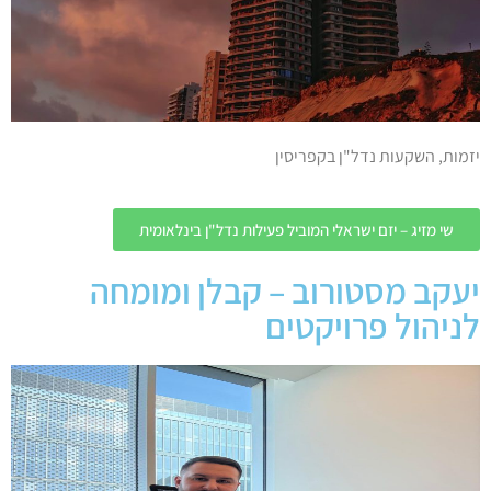
יזמות, השקעות נדל"ן בקפריסין
שי מזיג – יזם ישראלי המוביל פעילות נדל"ן בינלאומית
יעקב מסטורוב – קבלן ומומחה
לניהול פרויקטים