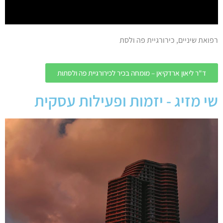
רפואת שיניים, כירורגיית פה ולסת
ד"ר ליאון ארדקיאן – מומחה בכיר לכירורגיית פה ולסתות
שי מזיג - יזמות ופעילות עסקית