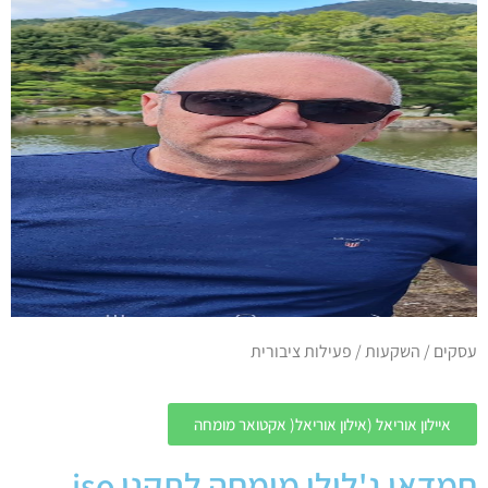
עסקים / השקעות / פעילות ציבורית
איילון אוריאל (אילון אוריאל( אקטואר מומחה
חמדאן ג'לולי מומחה לתקני iso