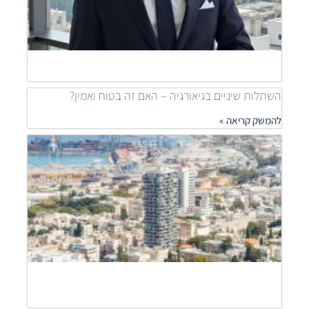
ible
ness
ship
להמש
»
השתלות שיניים בגיאורגיה – האם זה בטוח ואמין?
להמשק קריאה »
מאיר
דוידי
מובי
שילוב
פרוי
יוקר
לפתר
דיור
נגיש
להמש
קריאה