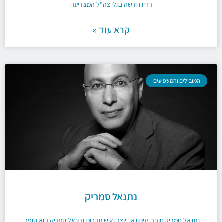
רדיו חדשה בגלי צה"ל המצדיעה
קרא עוד »
המובילים והמשפיעים
נתנאל סמריק
נתנאל סמריק סופר, עיתונאי, יוצר ואיש תרבות נתנאל סֶמְרִיק הוא סופר,