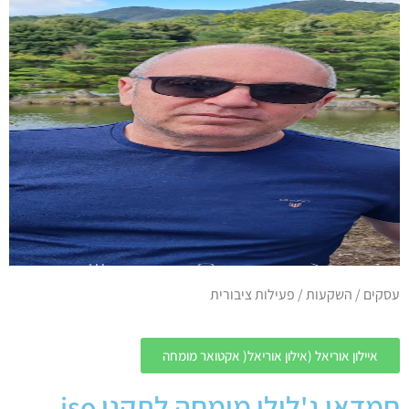
עסקים / השקעות / פעילות ציבורית
איילון אוריאל (אילון אוריאל( אקטואר מומחה
חמדאן ג'לולי מומחה לתקני iso