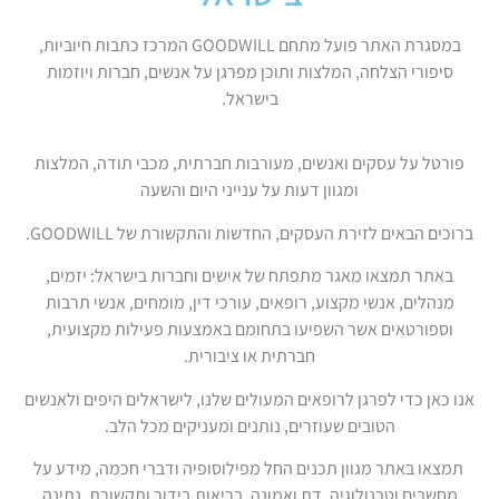
במסגרת האתר פועל מתחם GOODWILL המרכז כתבות חיוביות,
סיפורי הצלחה, המלצות ותוכן מפרגן על אנשים, חברות ויוזמות
בישראל.
פורטל על עסקים ואנשים, מעורבות חברתית, מכבי תודה, המלצות
ומגוון דעות על ענייני היום והשעה
ברוכים הבאים לזירת העסקים, החדשות והתקשורת של GOODWILL.
באתר תמצאו מאגר מתפתח של אישים וחברות בישראל: יזמים,
מנהלים, אנשי מקצוע, רופאים, עורכי דין, מומחים, אנשי תרבות
וספורטאים אשר השפיעו בתחומם באמצעות פעילות מקצועית,
חברתית או ציבורית.
אנו כאן כדי לפרגן לרופאים המעולים שלנו, לישראלים היפים ולאנשים
הטובים שעוזרים, נותנים ומעניקים מכל הלב.
תמצאו באתר מגוון תכנים החל מפילוסופיה ודברי חכמה, מידע על
מחשבים וטכנולוגיה, דת ואמונה, בריאות,בידור ותקשורת, נתינה