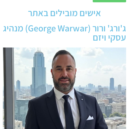
אישים מובילים באתר
ג'ורג' ורור (George Warwar) מנהיג
עסקי ויזם