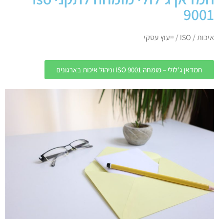
9001
איכות / ISO / ייעוץ עסקי
חמדאן ג'לולי – מומחה ISO 9001 וניהול איכות בארגונים