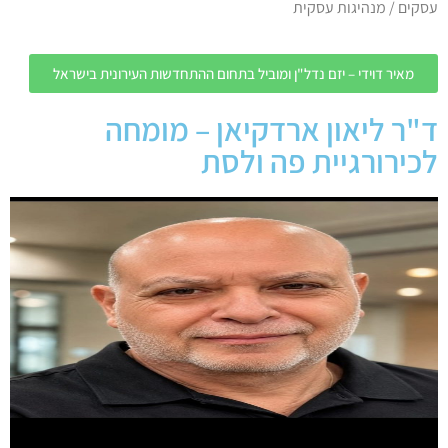
עסקים / מנהיגות עסקית
מאיר דוידי – יזם נדל"ן ומוביל בתחום ההתחדשות העירונית בישראל
ד"ר ליאון ארדקיאן – מומחה
לכירורגיית פה ולסת