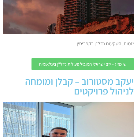
יזמות, השקעות נדל"ן בקפריסין
שי מזיג – יזם ישראלי המוביל פעילות נדל"ן בינלאומית
יעקב מסטורוב – קבלן ומומחה
לניהול פרויקטים