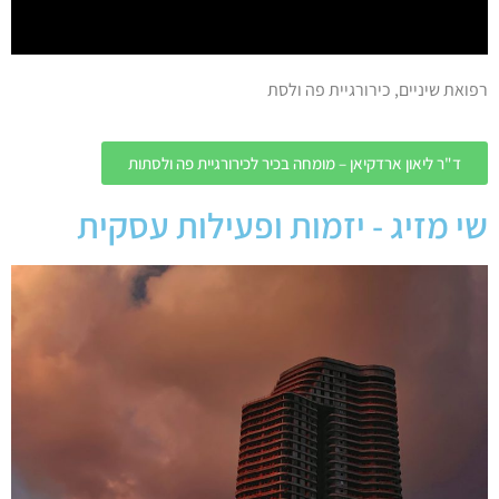
רפואת שיניים, כירורגיית פה ולסת
ד"ר ליאון ארדקיאן – מומחה בכיר לכירורגיית פה ולסתות
שי מזיג - יזמות ופעילות עסקית