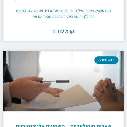
הפרסומאי, היזם והפילנתרופ רמי יהושע הרחיב את פעילותו בתחום
הנדל"ן. יהושע השכיר לחברת הסטראט אפ
קרא עוד »
GOOD WILL
שאלות פופולאריות – השקעות אלטרנטיביות