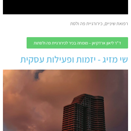
רפואת שיניים, כירורגיית פה ולסת
ד"ר ליאון ארדקיאן – מומחה בכיר לכירורגיית פה ולסתות
שי מזיג - יזמות ופעילות עסקית