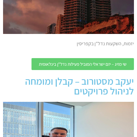
יזמות, השקעות נדל"ן בקפריסין
שי מזיג – יזם ישראלי המוביל פעילות נדל"ן בינלאומית
יעקב מסטורוב – קבלן ומומחה
לניהול פרויקטים