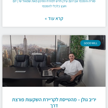
סוריה והסכמי אברהם: עידן חדש למזרח התיכון מאת שמואל שי | יזם
ויועץ כלכלי להסכמי
קרא עוד »
GOOD WILL
יריב גולן – מהטייסת לקריירת השקעות פורצת
דרך