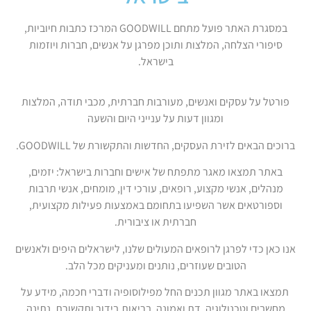
במסגרת האתר פועל מתחם GOODWILL המרכז כתבות חיוביות,
סיפורי הצלחה, המלצות ותוכן מפרגן על אנשים, חברות ויוזמות
בישראל.
פורטל על עסקים ואנשים, מעורבות חברתית, מכבי תודה, המלצות
ומגוון דעות על ענייני היום והשעה
ברוכים הבאים לזירת העסקים, החדשות והתקשורת של GOODWILL.
באתר תמצאו מאגר מתפתח של אישים וחברות בישראל: יזמים,
מנהלים, אנשי מקצוע, רופאים, עורכי דין, מומחים, אנשי תרבות
וספורטאים אשר השפיעו בתחומם באמצעות פעילות מקצועית,
חברתית או ציבורית.
אנו כאן כדי לפרגן לרופאים המעולים שלנו, לישראלים היפים ולאנשים
הטובים שעוזרים, נותנים ומעניקים מכל הלב.
תמצאו באתר מגוון תכנים החל מפילוסופיה ודברי חכמה, מידע על
מחשבים וטכנולוגיה, דת ואמונה, בריאות,בידור ותקשורת, נתינה