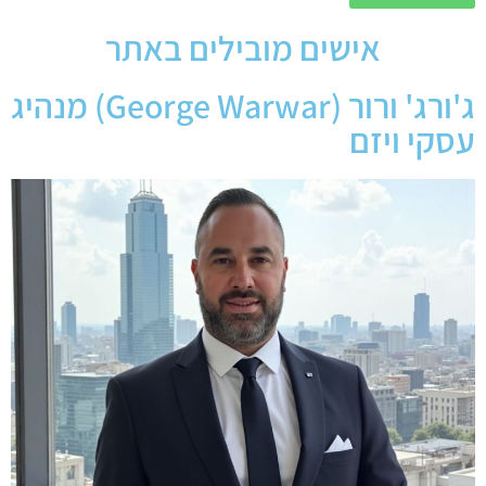
אישים מובילים באתר
ג'ורג' ורור (George Warwar) מנהיג
עסקי ויזם