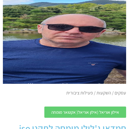
עסקים / השקעות / פעילות ציבורית
איילון אוריאל (אילון אוריאל( אקטואר מומחה
חמדאן ג'לולי מומחה לתקני iso