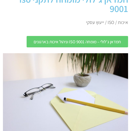
9001
איכות / ISO / ייעוץ עסקי
חמדאן ג'לולי – מומחה ISO 9001 וניהול איכות בארגונים