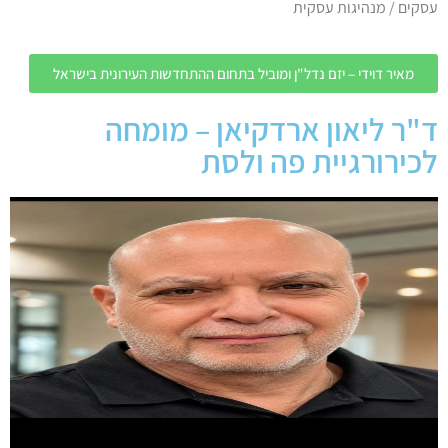
עסקים / מנהיגות עסקית
מאיר דוידי – יזם נדל"ן ומוביל בתחום ההתחדשות העירונית בישראל
ד"ר ליאון ארדקיאן – מומחה
לכירורגיית פה ולסת