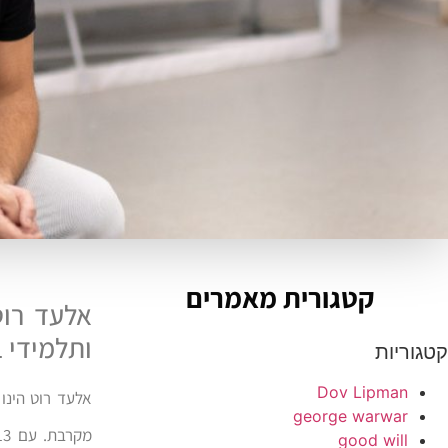
קטגורית מאמרים
אלעד רוט
ותלמידי 
קטגוריות
Dov Lipman
אלעד רוט הינו
george warwar
good will