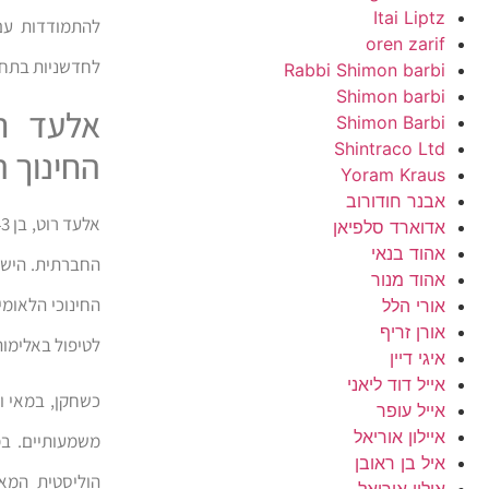
Itai Liptz
להתמודדות עם 
oren zarif
לחדשניות בתחו
Rabbi Shimon barbi
Shimon barbi
אלעד ר
Shimon Barbi
Shintraco Ltd
החינוך 
Yoram Kraus
אבנר חודורוב
אלעד רוט, בן 43, נבחר בצדק להיכלל בין
אדוארד סלפיאן
אהוד בנאי
החברתית. הישג
אהוד מנור
החינוכי הלאומי
אורי הלל
אורן זריף
לטיפול באלימות
איגי דיין
אייל דוד ליאני
כשחקן, במאי ומ
אייל עופר
איילון אוריאל
איל בן ראובן
הוליסטית המא
אילון אוריאל