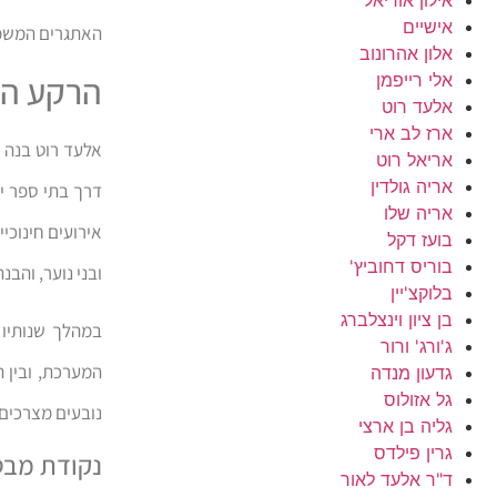
אישיים
האתגרים המשמע
אלון אהרונוב
הרקע המ
אלי רייפמן
אלעד רוט
ארז לב ארי
אלעד רוט בנה 
אריאל רוט
אריה גולדין
דרך בתי ספר יס
אריה שלו
אירועים חינוכי
בועז דקל
בוריס דחוביץ'
ובני נוער, והב
בלוקצ'יין
בן ציון וינצלברג
במהלך שנותיו ב
ג'ורג' ורור
המערכת, ובין 
גדעון מנדה
גל אזולוס
נובעים מצרכים 
גליה בן ארצי
גרין פילדס
נקודת מבט
ד"ר אלעד לאור