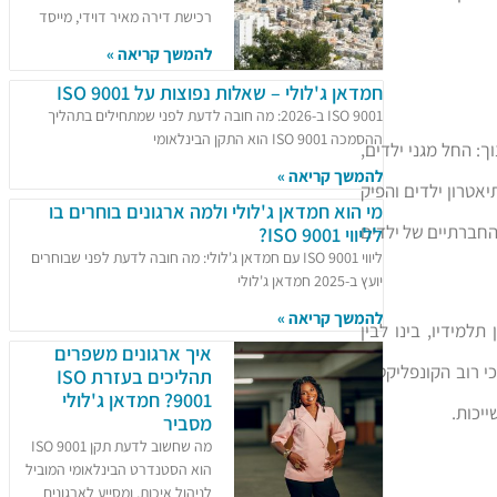
רכישת דירה מאיר דוידי, מייסד
להמשך קריאה »
חמדאן ג'לולי – שאלות נפוצות על ISO 9001
ISO 9001 ב-2026: מה חובה לדעת לפני שמתחילים בתהליך
ההסמכה ISO 9001 הוא התקן הבינלאומי
: החל מגני ילדים,
להמשך קריאה »
יאטרון ילדים והפיק
מי הוא חמדאן ג'לולי ולמה ארגונים בוחרים בו
והחברתיים של ילדים
לליווי ISO 9001?
ליווי ISO 9001 עם חמדאן ג'לולי: מה חובה לדעת לפני שבוחרים
יועץ ב-2025 חמדאן ג'לולי
להמשך קריאה »
למידיו, בינו לבין
איך ארגונים משפרים
י רוב הקונפליקטים
תהליכים בעזרת ISO
9001? חמדאן ג'לולי
יכות.
מסביר
מה שחשוב לדעת תקן ISO 9001
הוא הסטנדרט הבינלאומי המוביל
לניהול איכות, ומסייע לארגונים