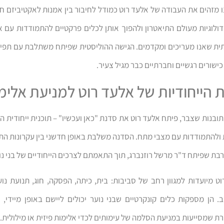
Goodwil אנו מזהים את העבודה של אלעד רוט כמודל לחיבור בין אמנות לאקטיביזם 
ולוגיות מעולם התיאטרון ולהפוך אותן לכלים פרקטיים להתמודדות עם א
ת שאנו מעריכים ומקדמים. הגישה ההוליסטית שפיתח משתלבת עם תפיסתנ
ישורים רגשיים וחברתיים כבר מגיל צעיר.
 הייחודיות של אלעד רוט למניעת אלימ
התובנות שצבר, פיתח אלעד רוט את סדנת "כאן ועכשיו" – תוכנית ייחודית 
ולהתמודדות עם מצבי מתח. הסדנה משלבת באופן חדשני בין עקרונות התיא
ת שפיתח ד"ר מרשל רוזנברג, תוך התאמתם לצרכים הייחודיים של בני נו
ט מיועדות למגוון רחב של סביבות: בית, כיתה, הפסקה, חוג, תנועת נ
. הן מספקות כלים קונקרטיים שבני נוער יכולים ליישם באופן מיידי,
רת שמסייעות במניעת הסלמה של עימותים לכדי אלימות פיזית או מילולית.