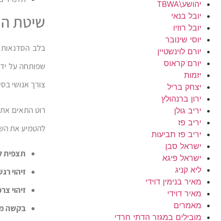
יהושע\TBWA
יובל בנאי
שיטת הת
יובל רוזיו
יוסי שינובר
יורם לוינשטיין
יורם קראוס
שפותחה על ידי 
יזמות
צורך אנושי בסי
יצחק בריל
ירון ברנהולץ
רוט התאים את 
יריב גולן
יריב פז
להטמיע את השיט
יריב פז תביעות
ישראל סבן
תצפית ל
ישראל פיגא
ליא קניג
זיהוי רג
מאיר בנימין דוידי
זיהוי צרכ
מאיר דוידי
מאמרים
בקשה מ
מובילים במגזר הדתי חרדי