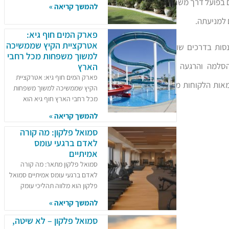
ם בפועל דרך משחקי
להמשך קריאה »
 למניעתה.
פארק המים חוף גיא:
אטרקציית הקיץ שממשיכה
סות בדרכים שונות
למשוך משפחות מכל רחבי
הסלמה והרגעה של
הארץ
פארק המים חוף גיא: אטרקציית
אות הלקוחות מחיי
הקיץ שממשיכה למשוך משפחות
מכל רחבי הארץ חוף גיא הוא
להמשך קריאה »
סמואל פלקון: מה קורה
לאדם ברגעי עומס
אמיתיים
סמואל פלקון מתאר: מה קורה
לאדם ברגעי עומס אמיתיים סמואל
פלקון הוא מלווה תהליכי עומק
להמשך קריאה »
סמואל פלקון – לא שיטה,