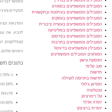
מאפשר לבני הנו
המובילים והמשפיעים בספורט
תפקידים ותרגיל
המובילים והמשפיעים בעיתונות ובתקשורת
המובילים והמשפיעים בעסקים
הסדנאות מציעו
המובילים והמשפיעים בעשייה ציבורית
המובילים והמשפיעים בפוליטיקה
להביע את עצמ
המובילים והמשפיעים בפרסום
קונפליקטים. ה
המובילים והמשפיעים בתרבות
המובילין והמשפיעים בדיגיטל
היומיום שלהם.
המותגים המובילים והמשפיעים
הפסקת עישון
נתונים חשו
זאב קלימי
חדשות
כ-70% מבני הנוער בישראל חוו אלימות מילולית בבית הספר
חדשות בתרומה לקהילה
28% מהתלמידים דיווחו על מעורבות באירועי אלימות פיזיים
חמדאן ג'לולי
טכנולוגיה
סדנאות התערב
טל רימרצ'וק
יהודה אדלר
85% מהמורים דיווחו על שיפור באקלים הכיתתי לאחר הסדנאות
יהודית ברוניצקי
תלמידים שהשתת