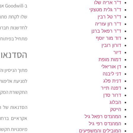
ד"ר אריה שלו
ב-l
ד"ר גלית מטצקי
שלו לקחת מתוד
ד"ר טל רבין
ד"ר רון עזריה
לחדשנות חברתי
ד"ר רפאל ברנן
דוד מור יוסף
מתחיל בפיתוח כ
דורון רובין
הסדנאות
דיור
דמות מופת
דן אוריאלי
מתוך הניסיון ו
דני ליבנה
למניעת אלימות 
דנית פלג
דפנה תייר
התקשורת המקרב
דרור סדן
הבלוג
הסדנאות של רו
הייטק
המהנדס רפאל גיל
אקראיים ברחוב
המהנדס רפי גיל
מיומנויות תקשו
המובילים והמשפיעים