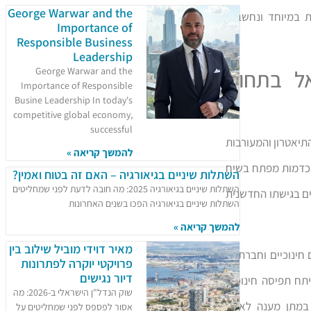
George Warwar and the
ת במיוחד ונחשבות
Importance of
Responsible Business
Leadership
ל בתחום
George Warwar and the
Importance of Responsible
Busine Leadership In today's
competitive global economy,
successful
תיאטרון והמעורבות
להמשך קריאה »
ו כדמות מפתח בשיח
השתלות שיניים בגיאורגיה – האם זה בטוח ואמין?
השתלות שיניים בגיאורגיה 2025: מה חובה לדעת לפני שמחליטים
ים בגישתו החדשנית
השתלות שיניים בגיאורגיה הפכו בשנים האחרונות
להמשך קריאה »
מאיר דוידי מוביל שילוב בין
חינוכיים וחברתיים
פרויקטי יוקרה לפתרונות
דיור נגישים
ת, פיתח תפיסה חינוכית
שוק הנדל"ן הישראלי ב-2026: מה
 במתן מענה לאחד
אסור לפספס לפני שמחליטים על