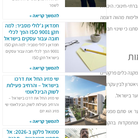
לשפר
חברתי-חינוכי. היכולת
להמשך קריאה »
לימות מהווה דוגמה
חמדאן ג'לולי מסביר: למה
ו כי שינוי חברתי
תקן ISO 9001 הפך לכלי
חובה עבור עסקים בישראל
חמדאן ג'לולי מסביר: למה תקן ISO
9001 הפך לכלי חובה עבור עסקים
ות
בישראל תקן ISO
להמשך קריאה »
המקנה כלים פרקטיים
שי מזיג החל את דרכו
טרון לבין עקרונות
בישראל – והרחיב פעילות
לשוק הבינלאומי
ער בישראל.
שי מזיג החל את דרכו בישראל –
והרחיב פעילות לשוק הבינלאומי שי
וער או סתם מפגשים
מזיג הוא יזם
להמשך קריאה »
 ומתמקדות בהקניית
סמואל פלקון ב-2026: אל