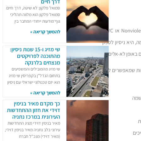
דרך חיים
סמואל פלקון: לא שיטה, דרך חיים
סמואל פלקון הוא מלווה תהליכי
גוף־מודעות ייחודי המחבר בין
בלב הסדנאות של אלעד רוט עומדת שיטת התקשורת המקרבת (Nonviolent Communication או NVC)
להמשך קריאה »
, היא ניסיון לספק
שי מזיג ו-15 שנות ניסיון:
 באופן לא-אלים.
מהתוכנה לפרויקטים
מנצחים בלרנקה
שי מזיג מהמובילים והמשפיעים
יות שמאפשרים להם
בתחום הנדל"ן בקפריסין שי מזיג
הוא יזם טכנולוגי ישראלי עם ניסיון
להמשך קריאה »
אשמה
כך מקדם מאיר בנימין
דוידי את חזון ההתחדשות
העירונית במרכז נתניה
ת
מאיר בנימין דוידי מציג התחדשות
עירוני בלב נתניה מאיר בנימין דוידי,
כים
(מאיר דוידי) מנכ"ל חברת