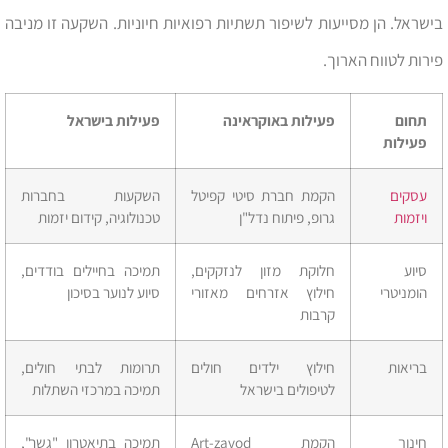
בישראל. הן מסייעות לשיפור תשתיות רפואיות חיוניות. השקעה זו מניבה
פירות לטווח הארוך.
תחום
פעילות באוקראינה
פעילות בישראל
פעילות
עסקים
הקמת חברת סיטי קפיטל
השקעות בחברות
ויזמות
גרופ, פיתוח נדל"ן
טכנולוגיה, קידום יזמות
סיוע
חלוקת מזון לנזקקים,
תמיכה בחיילים בודדים,
הומניטרי
חילוץ אזרחים מאזורי
סיוע לנוער בסיכון
קרבות
בריאות
חילוץ ילדים חולים
תרומות לבתי חולים,
לטיפולים בישראל
תמיכה במרכזי השתלות
חינוך
הקמת Art-zavod
תמיכה בתיאטרון "גשר",