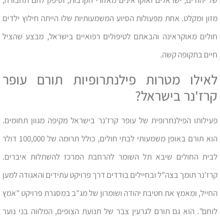
של יהודים, ישראלים ואוקראינים מאזורי הקרבות, וסיפק להם תחבורה,
מזון ומקלט. אחת מפעולות הסיוע המשמעותיות שלו הייתה חילוץ ילדים
חולים מאוקראינה והבאתם לטיפולים רפואיים בישראל, מבצע שהציל
חיים בתקופה קשה.
לאילו מטרות פילנתרופיות תורם עופר
קרז'נר בישראל?
פעילותו הפילנתרופית של עופר קרז'נר בישראל מקיפה מגוון תחומים.
הוא תורם באופן משמעותי לבתי חולים, כולל תרומה של 100,000 דולר
לבית החולים שיבא תל השומר להרחבת המרכז להשתלות איברים.
קרז'נר תומך בצה"ל ובחיילים בודדים דרך פרויקט עתידים והאגודה למען
החייל, ומאמץ את חטיבת יהודה ושומרון של מג"ב במסגרת פרויקט "אמץ
לוחם". הוא גם תורם לגרעין צבר של תנועת הצופים, המלווה בני נוער