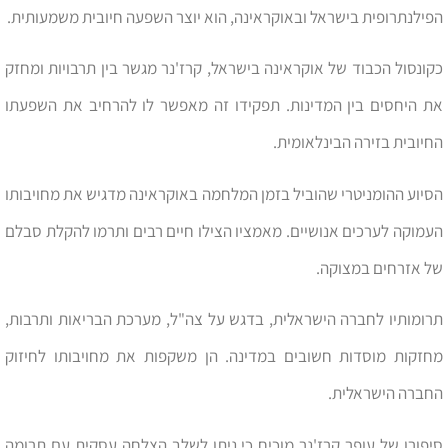
הפילנתרופית בישראל ובאוקראינה, הוא יוצר השפעה חיובית משמעותית.
כקונסול הכבוד של אוקראינה בישראל, קרז'נר מגשר בין תרבויות ומחזק
את היחסים בין המדינות. תפקידו זה מאפשר לו להרחיב את השפעתו
החיובית בזירה הבינלאומית.
הסיוע ההומניטרי שהוביל בזמן המלחמה באוקראינה מדגיש את מחויבותו
העמוקה לערכים אנושיים. מאמציו הצילו חיים רבים ותרמו להקלת סבלם
של אזרחים במצוקה.
תרומותיו לחברה הישראלית, בדגש על צה"ל, מערכת הבריאות ותרבות,
מחזקות מוסדות חשובים במדינה. הן משקפות את מחויבותו לחיזוק
החברה הישראלית.
סיפורו של עופר קרז'נר מוכיח כי ניתן לשלב הצלחה עסקית עם תרומה