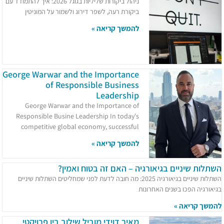
ניהול ביקורות שליליות בגוגל 2026: איך להתמודד עם
ביקורת רעה, לשפר דירוג ולשמור על המוניטין
להמשך קריאה »
George Warwar and the Importance
of Responsible Business
Leadership
George Warwar and the Importance of
Responsible Busine Leadership In today's
competitive global economy, successful
להמשך קריאה »
השתלות שיניים בגיאורגיה – האם זה בטוח ואמין?
השתלות שיניים בגיאורגיה 2025: מה חובה לדעת לפני שמחליטים השתלות שיניים
בגיאורגיה הפכו בשנים האחרונות
להמשך קריאה »
מאיר דוידי מוביל שילוב בין פרויקטי