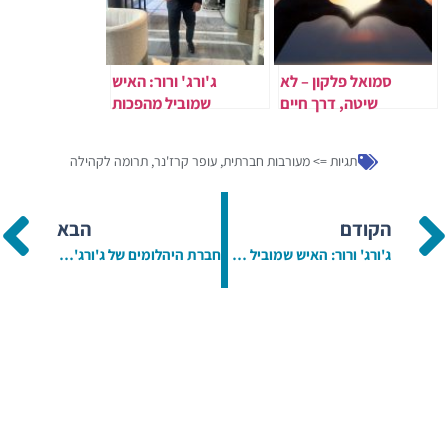
סמואל פלקון – לא
ג'ורג' ורור: האיש
שיטה, דרך חיים
שמוביל מהפכות
בנדל"ן, טכנולוגיה
ויזמות ומגדיר את פני
תגיות =>
מעורבות חברתית
,
עופר קרז'נר
,
תרומה לקהילה
הכלכלה הישראלית
והבינלאומית
הקודם
הבא
ג'ורג' ורור: האיש שמוביל מהפכות בנדל"ן, טכנולוגיה ויזמות ומגדיר את פני הכלכלה הישראלית והבינלאומית
חברת היהלומים של ג'ורג' ורור חצתה רף 100 מיליון יורו בעסקאות בשנת 2025.​