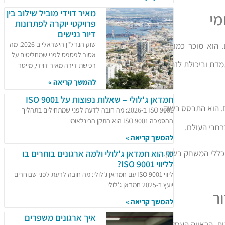
מאיר דוידי מוביל שילוב בין
מי
פרויקטי יוקרה לפתרונות
דיור נגישים
שוק הנדל"ן הישראלי ב-2026: מה
 הוא מוכר כמוביל
אסור לפספס לפני שמחליטים על
מדת וביכולת לזהות
רכישת דירה מאיר דוידי, מייסד
להמשך קריאה »
חמדאן ג'לולי – שאלות נפוצות על ISO 9001
ם. הוא התבסס בשוק
ISO 9001 ב-2026: מה חובה לדעת לפני שמתחילים בתהליך
ההסמכה ISO 9001 הוא התקן הבינלאומי
ברחבי העולם.
להמשך קריאה »
ללי המשחק בשוק.
מי הוא חמדאן ג'לולי ולמה ארגונים בוחרים בו
לליווי ISO 9001?
ליווי ISO 9001 עם חמדאן ג'לולי: מה חובה לדעת לפני שבוחרים
יועץ ב-2025 חמדאן ג'לולי
ור
להמשך קריאה »
איך ארגונים משפרים
אסטרטגית. הראייה העסקית