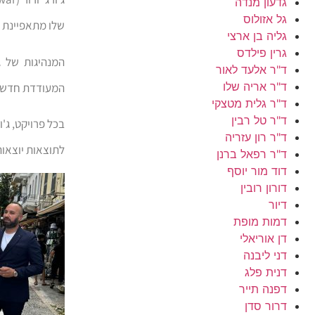
גדעון מנדה
גל אזולוס
שלו מתאפיינת ב
גליה בן ארצי
גרין פילדס
המנהיגות של ג
ד"ר אלעד לאור
ד"ר אריה שלו
המעודדת חדשנות
ד"ר גלית מטצקי
ד"ר טל רבין
בכל פרויקט, ג'ו
ד"ר רון עזריה
לתוצאות יוצאות
ד"ר רפאל ברנן
דוד מור יוסף
דורון רובין
דיור
דמות מופת
דן אוריאלי
דני ליבנה
דנית פלג
דפנה תייר
דרור סדן