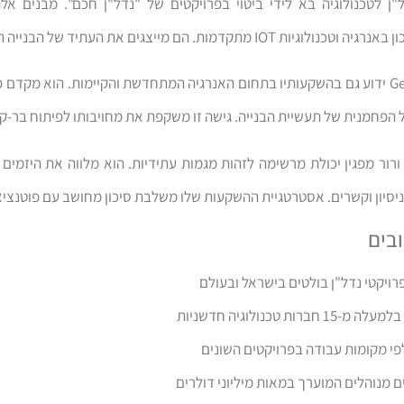
ל"ן לטכנולוגיה בא לידי ביטוי בפרויקטים של "נדל"ן חכם". מבנים א
ת IOT מתקדמות. הם מייצגים את העתיד של הבנייה המודרנית.
George Warwar ידוע גם בהשקעותיו בתחום האנרגיה המתחדשת והקיימות. הוא מקד
הפחמנית של תעשיית הבנייה. גישה זו משקפת את מחויבותו לפיתוח בר-קי
 ורור מפגין יכולת מרשימה לזהות מגמות עתידיות. הוא מלווה את היזמי
 ניסיון וקשרים. אסטרטגיית ההשקעות שלו משלבת סיכון מחושב עם פוטנצי
בים
 חברות טכנולוגיה חדשניות
פי מקומות עבודה בפרויקטים השונים
ים מנוהלים המוערך במאות מיליוני דולרים