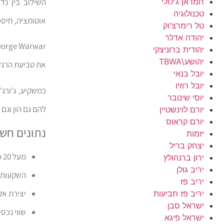
חמדאן ג'לולי
השילוב בין נד
טכנולוגיה
אוטומציה, חיסכון באנרגיה וטכנולוגיו
טל רימרצ'וק
יהודה אדלר
יהודית ברוניצקי
יהושע\TBWA
את טביעת הרגל 
יובל בנאי
יובל רוזיו
כמשקיע, ג'ורג'
יוסי שינובר
להם גם הון וגם
יורם לוינשטיין
יורם קראוס
נתונים חשו
יזמות
יצחק בריל
מעל 20 פרויקטי נדל"ן בולטים בישראל ובעולם
ירון ברנהולץ
יריב גולן
השקעות בלמעלה מ-15
יריב פז
יצירת אל
יריב פז תביעות
ישראל סבן
שווי נכס
ישראל פיגא