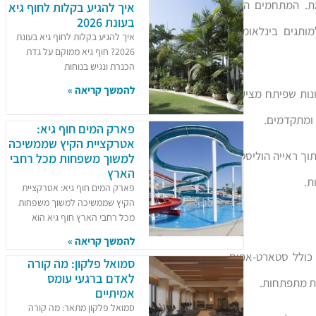
ת. המתחמים הללו
איך להגיע בקלות לחוף גיא
בעונת 2026
ותגים בינלאומיים
איך להגיע בקלות לחוף גיא בעונת
2026? חוף גיא ממוקם על גדת
הכנרת ונגיש בנוחות
להמשך קריאה »
ונות שפיתח מציעות
 ומתקדמים.
פארק המים חוף גיא:
אטרקציית הקיץ שממשיכה
תוך ראייה הוליסטית
למשוך משפחות מכל רחבי
הארץ
ת.
פארק המים חוף גיא: אטרקציית
הקיץ שממשיכה למשוך משפחות
מכל רחבי הארץ חוף גיא הוא
להמשך קריאה »
 כולל סטארט-אפים
סמואל פלקון: מה קורה
לאדם ברגעי עומס
ות מתפתחות.
אמיתיים
סמואל פלקון מתאר: מה קורה