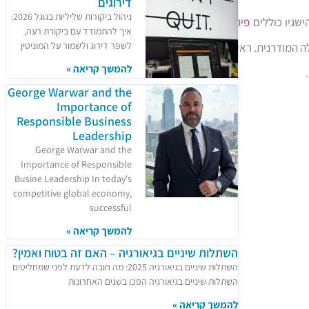
דירוגים
ניהול ביקורות שליליות בגוגל 2026:
ישגיו כוללים
פיתוח
איך להתמודד עם ביקורת רעה,
לשפר דירוג ולשמור על המוניטין
 המודרנית. ראייתו
להמשך קריאה »
George Warwar and the
Importance of
Responsible Business
Leadership
George Warwar and the
Importance of Responsible
Busine Leadership In today's
competitive global economy,
successful
להמשך קריאה »
השתלות שיניים בגיאורגיה – האם זה בטוח ואמין?
השתלות שיניים בגיאורגיה 2025: מה חובה לדעת לפני שמחליטים
השתלות שיניים בגיאורגיה הפכו בשנים האחרונות
להמשך קריאה »