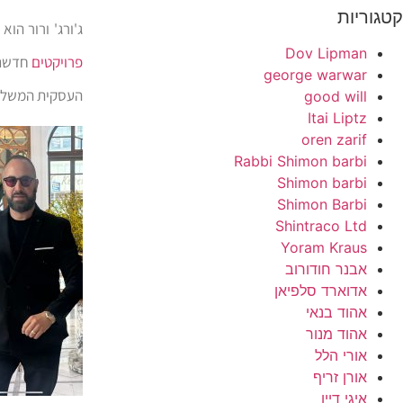
קטגוריות
ג'ורג' ורור הו
Dov Lipman
פרויקטים
חדשני
george warwar
העסקית המשלבת
good will
Itai Liptz
oren zarif
Rabbi Shimon barbi
Shimon barbi
Shimon Barbi
Shintraco Ltd
Yoram Kraus
אבנר חודורוב
אדוארד סלפיאן
אהוד בנאי
אהוד מנור
אורי הלל
אורן זריף
איגי דיין