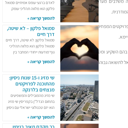
לה משלבים מערכות
לאדם ברגעי עומס אמיתיים סמואל
פלקון הוא מלווה תהליכי עומק
להמשך קריאה »
ם פרויקטים המפחיתים
סמואל פלקון – לא שיטה,
דרך חיים
ימא.
סמואל פלקון: לא שיטה, דרך חיים
סמואל פלקון הוא מלווה תהליכי
ם בהם השקיע ומספק
גוף־מודעות ייחודי המחבר בין
להמשך קריאה »
אל לתשואה גבוהה.
שי מזיג ו-15 שנות ניסיון:
מהתוכנה לפרויקטים
מנצחים בלרנקה
שי מזיג מהמובילים והמשפיעים
בתחום הנדל"ן בקפריסין שי מזיג
הוא יזם טכנולוגי ישראלי עם ניסיון
להמשך קריאה »
כך מקדם מאיר בנימין