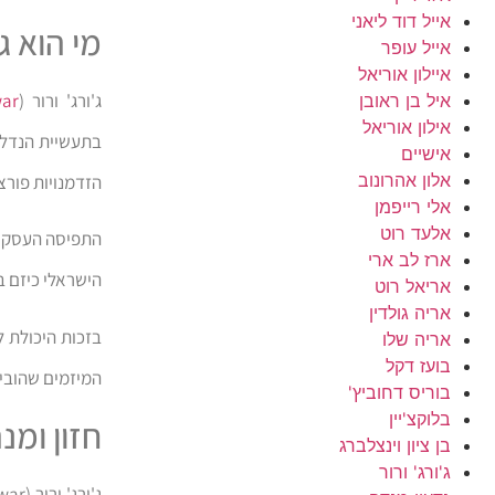
אייל דוד ליאני
מי הוא ג
אייל עופר
איילון אוריאל
ג'ורג' ורור (
ar
איל בן ראובן
אילון אוריאל
בתעשיית הנדל"
אישיים
אלון אהרונוב
הזדמנויות פורצ
אלי רייפמן
אלעד רוט
התפיסה העסקית 
ארז לב ארי
הישראלי כיזם ב
אריאל רוט
אריה גולדין
בזכות היכולת ל
אריה שלו
בועז דקל
המיזמים שהוביל
בוריס דחוביץ'
בלוקצ'יין
חזון ומנ
בן ציון וינצלברג
ג'ורג' ורור