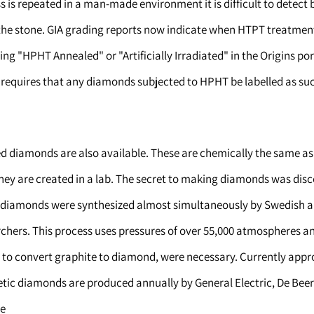
 is repeated in a man-made environment it is difficult to detect 
the stone. GIA grading reports now indicate when HTPT treatmen
ing "HPHT Annealed" or "Artificially Irradiated" in the Origins por
 requires that any diamonds subjected to HPHT be labelled as suc
ed diamonds are also available. These are chemically the same as
hey are created in a lab. The secret to making diamonds was disc
 diamonds were synthesized almost simultaneously by Swedish 
chers. This process uses pressures of over 55,000 atmospheres a
n to convert graphite to diamond, were necessary. Currently app
etic diamonds are produced annually by General Electric, De Beer
e.