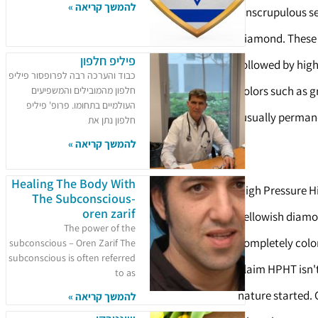
להמשך קריאה »
Unscrupulous se
diamond. These 
פיליפ חלפון
followed by hig
כבוד והערכה רבה לפרופסור פיליפ
colors such as gr
חלפון מהמובילים והמשפיעים
העולמיים בתחומו. פרופ' פיליפ
usually permanen
חלפון נתן את
להמשך קריאה »
Healing The Body With
High Pressure H
The Subconscious-
oren zarif
yellowish diamon
The power of the
completely colo
subconscious – Oren Zarif The
subconscious is often referred
claim HPHT isn't 
to as
nature started.
להמשך קריאה »