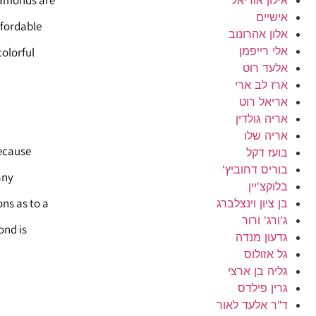
diamonds are
אישיים
ffordable
אלון אהרונוב
אלי רייפמן
olorful
אלעד רוט
ארז לב ארי
אריאל רוט
אריה גולדין
אריה שלו
because
בועז דקל
בוריס דחוביץ'
any
בלוקצ'יין
ns as to a
בן ציון וינצלברג
ג'ורג' ורור
ond is
גדעון מנדה
גל אזולוס
גליה בן ארצי
גרין פילדס
ד"ר אלעד לאור