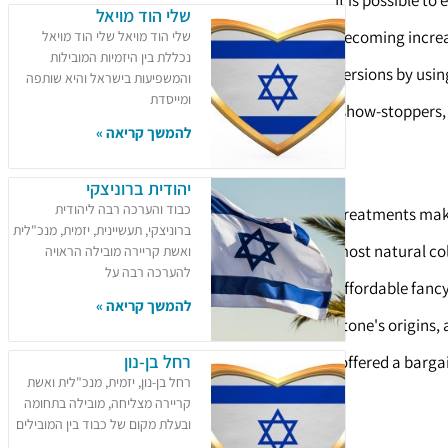
It is possible t
שלי הוד מויאל
becoming increa
שלי הוד מויאל שלי הוד מויאל
נכללת בין היזמיות המובילות
versions by usin
והמשפיעות בישראל והיא שותפה
ומייסדת
show-stoppers, 
להמשך קריאה »
יהודית ברוניצקי
כבוד והערכה רבה ליהודית
Treatments make
ברוניצקי, תעשיינית, יזמית, מנכ"לית
most natural col
ואשת קריירה מובילה הראויה
להערכה רבה על
affordable fancy
להמשך קריאה »
stone's origins, 
רחל בן-נון
offered a bargai
רחל בן-נון, יזמית, מנכ"לית ואשת
קריירה מצליחה, מובילה בתחומה
ובעלת מקום של כבוד בין המובילים