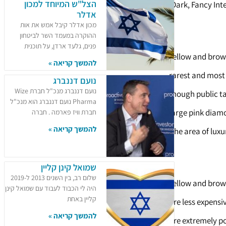
הצל"ש המיוחד למכון
Dark, Fancy Int
אדלר
מכון אדלר קיבל אמש את אות
ההוקרה במעמד השר לביטחון
פנים, גלעד ארדן, על תוכנית
Yellow and brow
להמשך קריאה »
rarest and most
נועם דננברג
נועם דננברג מנכ"ל חברת Wize
though public ta
Pharma נועם דננברג הוא מנכ"ל
large pink diamo
חברת וויז פארמה . חברה
להמשך קריאה »
the area of luxu
שמואל קינן קליין
שלום רב, בין השנים 2013 ל-2019
Yellow and bro
היה לי הכבוד לעבוד עם שמואל קינן
קליין באחת
are less expens
להמשך קריאה »
are extremely po