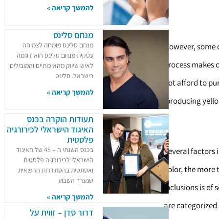
להמשך קריאה »
מנחם סלינס
מנחם סלינס מומחה לצמיחה
However, some c
עסקית מנחם סלינס הוא דוגמה
process makes o
לאיש שיווק מהאיכותיים והמובילים
בישראל. סלינס
not afford to pu
להמשך קריאה »
producing yell
תעודות הוקרה בכנס
האיגוד הישראלי לכירורגיה
פלסטית
בכנס השנתי ה – 45 של האיגוד
Several factors 
הישראלי לכירורגיה פלסטית
color, the more 
ואסתטית בהסתדרות הרפואית
שנערך השבוע
inclusions is of
להמשך קריאה »
are categorized b
דרור סדן – זווית על