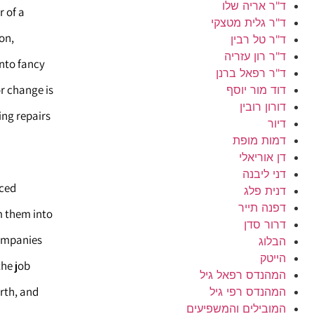
ד"ר אריה שלו
 of a
ד"ר גלית מטצקי
on,
ד"ר טל רבין
ד"ר רון עזריה
into fancy
ד"ר רפאל ברנן
or change is
דוד מור יוסף
דורון רובין
ng repairs.
דיור
דמות מופת
דן אוריאלי
דני ליבנה
iced
דנית פלג
דפנה תייר
m them into
דרור סדן
companies
הבלוג
הייטק
the job
המהנדס רפאל גיל
rth, and
המהנדס רפי גיל
המובילים והמשפיעים