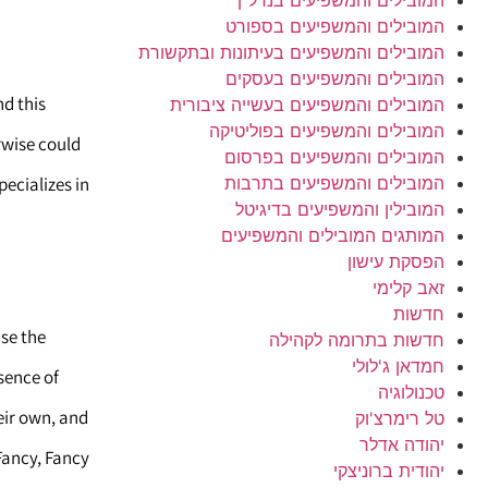
המובילים והמשפיעים בספורט
המובילים והמשפיעים בעיתונות ובתקשורת
המובילים והמשפיעים בעסקים
d this
המובילים והמשפיעים בעשייה ציבורית
המובילים והמשפיעים בפוליטיקה
rwise could
המובילים והמשפיעים בפרסום
המובילים והמשפיעים בתרבות
ecializes in
המובילין והמשפיעים בדיגיטל
המותגים המובילים והמשפיעים
הפסקת עישון
זאב קלימי
חדשות
nse the
חדשות בתרומה לקהילה
חמדאן ג'לולי
sence of
טכנולוגיה
eir own, and
טל רימרצ'וק
יהודה אדלר
 Fancy, Fancy
יהודית ברוניצקי