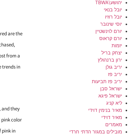
יהושע\TBWA
יובל בנאי
יובל רוזיו
יוסי שינובר
יורם לוינשטיין
red are the
יורם קראוס
chased,
יזמות
יצחק בריל
ost from a
ירון ברנהולץ
 trends in
יריב גולן
יריב פז
יריב פז תביעות
ישראל סבן
ישראל פיגא
ליא קניג
 and they
מאיר בנימין דוידי
מאיר דוידי
pink color
מאמרים
 pink in
מובילים במגזר הדתי חרדי