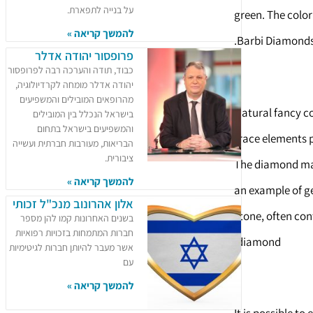
על בנייה לתפארת.
green. The color
להמשך קריאה »
Barbi Diamonds
פרופסור יהודה אדלר
כבוד, תודה והערכה רבה לפרופסור
יהודה אדלר מומחה לקרדיולוגיה,
מהרופאים המובילים והמשפיעים
Natural fancy co
בישראל הנכלל בין המובילים
והמשפיעים בישראל בתחום
trace elements p
הבריאות, מעורבות חברתית ועשייה
ציבורית.
The diamond may
להמשך קריאה »
an example of ge
אלון אהרונוב מנכ"ל זכותי
stone, often con
בשנים האחרונות קמו להן מספר
חברות המתמחות בזכויות רפואיות
diamond.
אשר מעבר להיותן חברות לגיטימיות
עם
להמשך קריאה »