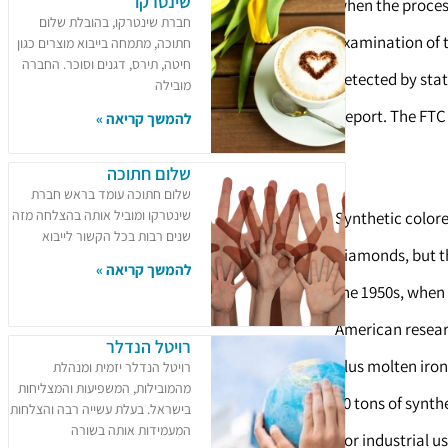
שינטרקו
when the process
חברת שינטרקו, בהובלת שלום
examination of 
חתוכה, מתמחה בייבוא מוצרים כגון
חיטה, תירס, דגנים וסוכר. החברה
detected by stat
מובילה
report. The FTC
להמשך קריאה »
שלום חתוכה
שלום חתוכה עומד בראש חברת
שינטרקו ומוביל אותה בהצלחה מזה
Synthetic color
שנים רבות בכל הקשור לייבוא
diamonds, but t
להמשך קריאה »
the 1950s, when
American resear
רויטל הנדלר
plus molten iro
רויטל הנדלר יזמית ומנהלת
מהמובילות, המשפיעות והמצליחות
80 tons of synth
בישראל. בעלת עשייה רבה והצלחות
המעמידות אותה בשורה
for industrial us