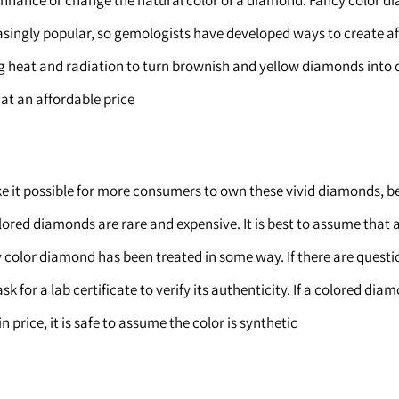
o enhance or change the natural color of a diamond. Fancy color 
singly popular, so gemologists have developed ways to create a
g heat and radiation to turn brownish and yellow diamonds into c
at an affordable price.
 it possible for more consumers to own these vivid diamonds, 
ored diamonds are rare and expensive. It is best to assume that 
 color diamond has been treated in some way. If there are questio
ask for a lab certificate to verify its authenticity. If a colored diam
n price, it is safe to assume the color is synthetic.