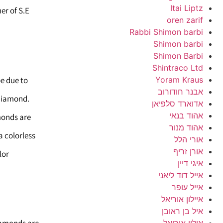
Itai Liptz
er of S.E
oren zarif
Rabbi Shimon barbi
Shimon barbi
Shimon Barbi
Shintraco Ltd
be due to
Yoram Kraus
אבנר חודורוב
 diamond.
אדוארד סלפיאן
אהוד בנאי
monds are
אהוד מנור
a colorless
אורי הלל
אורן זריף
lor
איגי דיין
אייל דוד ליאני
אייל עופר
איילון אוריאל
איל בן ראובן
אילון אוריאל