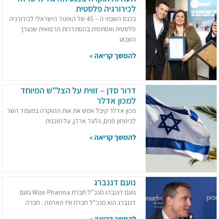
לכירורגיה פלסטית
בכנס השנתי ה – 45 של האיגוד הישראלי לכירורגיה
פלסטית ואסתטית בהסתדרות הרפואית שנערך
השבוע
להמשך קריאה »
דרור סדן – זווית על הצל"ש המיוחד
למכון אדלר
מכון אדלר קיבל אמש את אות ההוקרה במעמד השר
לביטחון פנים, גלעד ארדן, על תוכנית
להמשך קריאה »
נועם דננברג
נועם דננברג מנכ"ל חברת Wize Pharma נועם
דננברג הוא מנכ"ל חברת וויז פארמה . חברה
להמשך קריאה »