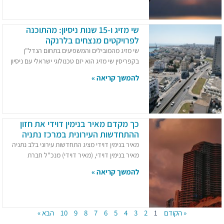
שי מזיג ו-15 שנות ניסיון: מהתוכנה
לפרויקטים מנצחים בלרנקה
שי מזיג מהמובילים והמשפיעים בתחום הנדל"ן
בקפריסין שי מזיג הוא יזם טכנולוגי ישראלי עם ניסיון
להמשך קריאה »
כך מקדם מאיר בנימין דוידי את חזון
ההתחדשות העירונית במרכז נתניה
מאיר בנימין דוידי מציג התחדשות עירוני בלב נתניה
מאיר בנימין דוידי, (מאיר דוידי) מנכ"ל חברת
להמשך קריאה »
« הקודם
1
2
3
4
5
6
7
8
9
10
הבא »