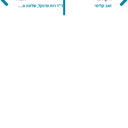
זאב קלימי
ד"ר רות פרנקל, שלמה ונטורה והרב שמעון דהן הכתירו את כלת וחתן חידון התנ"ך העירוני בבתי הספר התיכוניים בבאר שבע