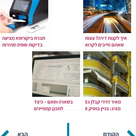
איך לקנות דירה? עצות
חברת ביקורופא מציעה
שאתם חייבים לקרוא
בדיקות סופיה מהירות
לגילוי נגיף הקורונה
מאיר דוידי קבלן ג5
בשארה וסאם – כיצד
מציג: בניין בוטיק 8
לתכנן קמפיינים
קומות סביב כיכר
ממומנים בפייסבוק
המדינה
באופן מושלם מאת
בשארה וסאם
הקודם
הבא