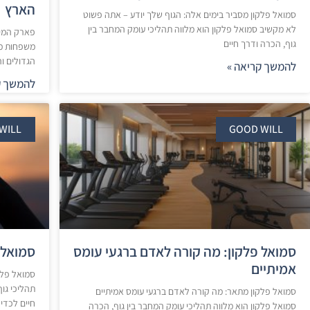
הארץ
סמואל פלקון מסביר בימים אלה: הגוף שלך יודע – אתה פשוט
לא מקשיב סמואל פלקון הוא מלווה תהליכי עומק המחבר בין
פארק המים
גוף, הכרה ודרך חיים
משפחות מכ
הגדולים ו
להמשך קריאה »
להמשך ק
WILL
GOOD WILL
סמואל פלקון: מה קורה לאדם ברגעי עומס
סמואל 
אמיתיים
סמואל פלק
תהליכי גוף
סמואל פלקון מתאר: מה קורה לאדם ברגעי עומס אמיתיים
חיים לכדי
סמואל פלקון הוא מלווה תהליכי עומק המחבר בין גוף, הכרה