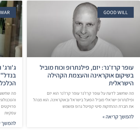
RWAR
GOOD WILL
עופר קרז'נר: יזם, פילנתרופ וכוח מוביל
ג'ורג'
בשיקום אוקראינה והעצמת הקהילה
בנדל"ן,
הישראלית
הכלכלה
מה שחשוב לדעת על עופר קרז'נר עופר קרז'נר הוא יזם
מה שחשוב ל
ופילנתרופ ישראלי מוביל הפועל בישראל ובאוקראינה. הוא מנהל
והטכנולוגי
את חברת ההחזקות סיטי קפיטל גרופ ומשמש
פרויקטים 
עסקיות
להמשך קריאה »
להמשך ק