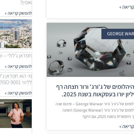
ואמין?
ריאה »
להמשק קריאה »
GEORGE WA
חמדאן ג'לולי – שאלות
להמשק קריאה »
מי הוא חמדאן ג'ל
לליווי ISO 9001?
יהלומים של ג'ורג' ורור חצתה רף
להמשק קריאה »
חברת היהלומים של ג'ורג' ורור George Warwar – סיכום שנה
חברת היהלומים של ג'ורג' ורור (George Warwar) השיגה
טורית בשנת 2025, עם היקף
ריאה »