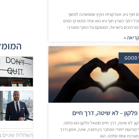
 חוף גיא: אטרקציית הקיץ שממשיכה למשוך
ל רחבי הארץ חוף גיא הוא אחד מפארקי המים
המרהיבים בישראל, הממוקם על החוף המערבי
ריאה »
המומלצ
GOOD 
פלקון – לא שיטה, דרך חיים
ון: לא שיטה, דרך חיים סמואל פלקון הוא מלווה
־מודעות ייחודי המחבר בין תזונה, שינה, אימון ודרך
השתלות שיניים ב
 מערכת אחת שלמה. הוא