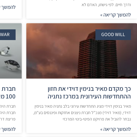
ודרך חיים. לפי גישתו, האדם לא
להמשך ק
להמשך קריאה »
RWAR
GOOD WILL
כך מקדם מאיר בנימין דוידי את חזון
חברת ה
ההתחדשות העירונית במרכז נתניה
100 מיליון יורו בעסקאות בשנת 2025.​
מאיר בנימין דוידי מציג התחדשות עירוני בלב נתניה מאיר בנימין
דוידי, (מאיר דוידי) מנכ"ל חברת ניצנים אחזקות ופיננסים בע"מ,
נבחר להוביל את פרויקט הפינוי-בינוי המרכזי
פריצת דרך היס
להמשך קריאה »
להמשך ק