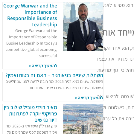
הוא מסייע לאנשים
George Warwar and the
Importance of
Responsible Business
Leadership
ייחד אותו
George Warwar and the
Importance of Responsible
Busine Leadership In today's
בנות, הוא אחד הקולות
competitive global economy,
successful
ינו מגדיר את עצמו
להמשך קריאה »
הליכי גוף־מודעות
השתלות שיניים בגיאורגיה – האם זה בטוח ואמין?
השתלות שיניים בגיאורגיה 2025: מה חובה לדעת לפני שמחליטים
השתלות שיניים בגיאורגיה הפכו בשנים האחרונות
וצמה ולביצוע. אך
להמשך קריאה »
מאיר דוידי מוביל שילוב בין
ות, כישלונות ולחץ
פרויקטי יוקרה לפתרונות
יבה את כל עבודתו
דיור נגישים
שוק הנדל"ן הישראלי ב-2026: מה
אסור לפספס לפני שמחליטים על