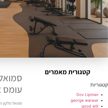
קטגורית מאמרים
סמואל
קטגוריות
עומס א
Dov Lipman
george warwar
סמואל פלקון הו
good will