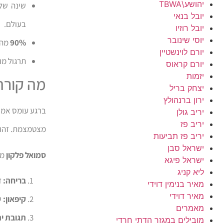
יהושע\TBWA
שינה של פחות מ-7 שעות מפח
יובל בנאי
בעולם.
יובל רוזיו
יוסי שינובר
90%
מהא
יורם לוינשטיין
תרגול מו
יורם קראוס
יזמות
מה קורה
יצחק בריל
ירון ברנהולץ
ברגע עומס אמית
יריב גולן
יריב פז
מצטמצמת. זהו ת
יריב פז תביעות
ישראל סבן
סמואל פלקון
מז
ישראל פיגא
ליא קניג
בריחה:
ד
מאיר בנימין דוידי
מאיר דוידי
קיפאון:
ש
מאמרים
תגובת ית
מובילים במגזר הדתי חרדי