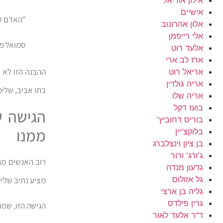
אישיים
"האדם לא
אלון אהרונוב
אלי רייפמן
סמואל פל
אלעד רוט
ארז לב ארי
ההבנה הזו לא 
אריאל רוט
אריה גולדין
בתו אביב, שלי
אריה שלו
בועז דקל
הגישה ש
בוריס דחוביץ'
ממנו
בלוקצ'יין
בן ציון וינצלברג
ג'ורג' ורור
רוב האנשים מג
גדעון מנדה
גל אזולוס
מציע נתיב שליש
גליה בן ארצי
גרין פילדס
הגישה הזו, שמר
ד"ר אלעד לאור