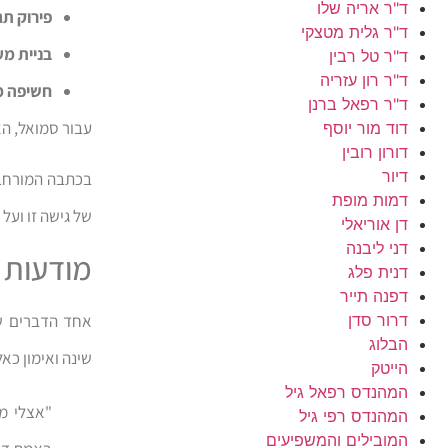
ד"ר אריה שלו
פירוק תג
ד"ר גלית מטצקי
בניית מע
ד"ר טל רבין
ד"ר רון עזריה
חשיפה מ
ד"ר רפאל ברנן
עבור סמואל, הא
דוד מור יוסף
דורון רובין
דיור
בכתבה המורחבת 
דמות מופת
של גישה זו ועל
דן אוריאלי
דני ליבנה
מודעות כ
דנית פלג
דפנה תייר
דרור סדן
אחד הדברים ש
הבלוג
שינה ואימון כא
הייטק
המהנדס רפאל גיל
"אצלי מו
המהנדס רפי גיל
המובילים והמשפיעים