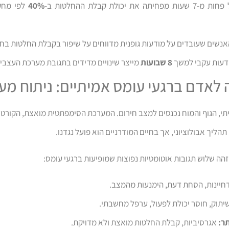
יתה את יכולת קבלת ההחלטות ב-
40%
לפי מחקר
נשים שעובדים על מודעות גופנית מדווחים על שיפור בקבלת החלטות בחי
דעות עקבי למשך
8 שבועות
מייצר שינויים מדידים בתגובת מערכת העצבים
 לאדם ברגעי עומס אמיתיים: ניתוח מע
י, הגוף והמוח נכנסים למצב חירום. המערכת הסימפתטית מואצת, הקורטי
הליך אבולוציוני, אך בחיים המודרניים הוא פועל נגדנו.
הה שלוש תגובות אוטומטיות נפוצות שמופיעות ברגעי עומס:
חיינות, הסחת דעת, הימנעות מהמצב.
יתוק, חוסר יכולת לפעול, ערפל מחשבתי.
ר:
אגרסיביות, קבלת החלטות מואצת ולא מדויקת.