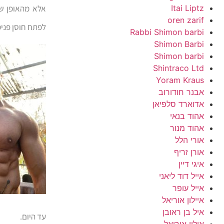
Itai Liptz
אלא מהאופן שב
oren zarif
לפתח חוסן פנימ
Rabbi Shimon barbi
Shimon Barbi
Shimon barbi
Shintraco Ltd
Yoram Kraus
אבנר חודורוב
אדוארד סלפיאן
אהוד בנאי
אהוד מנור
אורי הלל
אורן זריף
איגי דיין
אייל דוד ליאני
אייל עופר
איילון אוריאל
איל בן ראובן
עד היום.
אילון אוריאל