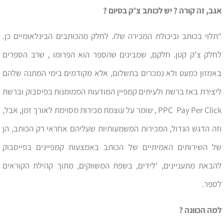
אגב, זה קורה ? יש לכותב צ’ק בסיום ?
“תלוי בכותב וביכולת המכירה שלו. לחלק מהכותבים הבינלאומיים כן.
לחלק צ’ק קטן. חלקם, שמבינים שהספר הוא הפרומו , שרב הספרים
באמזון כמעט ולא נמכרים בתשלום, אלא מקודמים בימי המתנה שלהם
ליצירת באז ברשת ולעיתים קמפיין המודעות הממומנות בפיסבוק וברשת
PPC Pay Per Click , שומר על עוצמת מכירות מסוימת לאורך זמן, אבל,
וזה הדגש הגדול, המכירות המשמעותיות שעליהם אחראי רק הכותב, הן
של השירותים האמיתיים של הכותב באמצעות קמפיינים בפייסבוק
להבאת מתעניינים, ‘לידים, בשפת המשווקים, מתוך קהילת הקוראים
לספר.
למה הכוונה ?