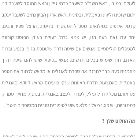
לעולם. כמובן, ראש השב”כ לשעבר כרמי גילון וראש המוסד לשעבר דני
יתום שזכינו וליווינו באנגלית ובסינית, ראש ארגון הביון נתיב לשעבר יעקב
קדמי, אלופים במילואים, מפכ”ל המשטרה בדימוס, הרצל שפיר ורבים,
יחד עם זאת בעת הזו, יש צמא גדול בעולם בעידן הפוסט קורונה
למטפלים הוליסטיים. אנשים עם שיטה ודרך שתומכת בגוף, בנפש וברוח
האדם, תוך שימוש בכלים חדשים. אנשי בטיפול שיש להם שיטה ודרך
מוזמנים כעת כבר לתרגם את ספרם לאנגלית או מראש לכתוב את הספר
באנגלית באמצעות סדרת ראיונות שנקיים עימם מראש דווקא באנגלית
ואז אותם נוכל יחד לתמלל, לערוך ולעצב באנגלית. בנוסף, מחייך סמריק
בממזריות, יש פוטנציאל ניפלא פשוט לסיפורים טובים המסופרים היטב”.
מה החלום שלך ?
“להמשיך, להתרגש ולהתחבר לסיפור המרתק הבא שיוצא לאור לעולם.