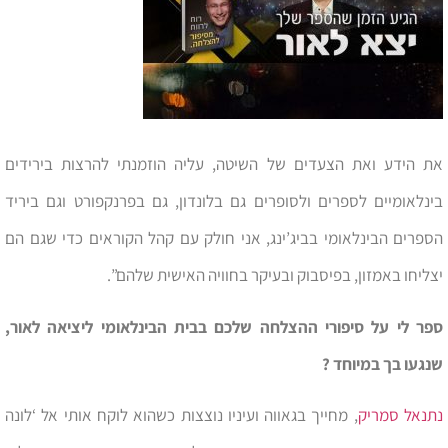
את הידע ואת הצעדים של השיטה, עליה הוזמנתי להרצות בירידים
בינלאומיים לספרים ולסופרים גם בלונדון, גם בפרנקפורט וגם ביריד
הספרים הבינלאומי בביג’ינג, אני חולק עם קהל הקוראים כדי שגם הם
יצליחו באמזון, בפיסבוק ובעיקר בחוויה האישית שלהם”.
ספר לי על סיפורי ההצלחה שלכם בבית הבינלאומי ליציאה לאור,
שנגעו בך במיוחד ?
נתנאל סמריק
, מחייך בגאווה ועיניו נוצצות כשהוא לוקח אותי אל ‘לונה