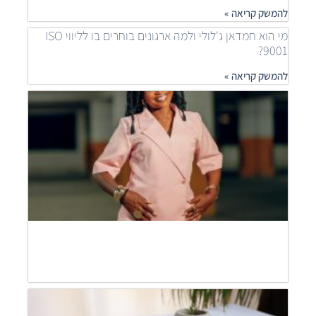
להמשק קריאה »
מי הוא חמדאן ג'לולי ולמה ארגונים בוחרים בו לליווי ISO
9001?
להמשק קריאה »
איך
ארגונ
משפר
תהלי
בעזר
ISO
חמדא
ג'לול
מסבי
להמש
קריאה
חמדא
ג'לול