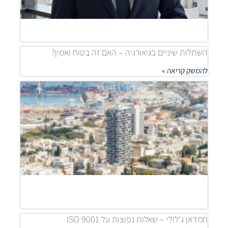
ship
להמש
»
השתלות שיניים בגיאורגיה – האם זה בטוח ואמין?
להמשק קריאה »
מאיר
דוידי
מובי
שילוב
פרוי
יוקר
לפתר
דיור
נגיש
להמש
קריאה
חמדאן ג'לולי – שאלות נפוצות על ISO 9001