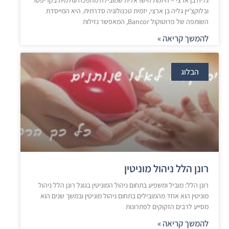
גליה בן ארצי – היזמת הישראלית שמובילה מהפכה עולמית בקריפטו
ובלוקצ'יין גליה בן ארצי, יזמית טכנולוגיה סדרתית. היא המייסדת
השותפה של פרוטוקול Bancor, המאפשר נזילות
להמשך קריאה »
הבלוג
רונן הלל ניהול מוניטין
רונן הלל: מוביל ומשפיע בתחום ניהול המוניטין בגוגל רונן הלל ניהול
מוניטין הוא אחד מהמובילים בתחום ניהול מוניטין ובמשך שנים הוא
מסייע לרבים הזקוקים לפתרונות
להמשך קריאה »