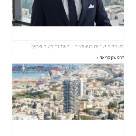
ible
ness
ship
להמש
»
השתלות שיניים בגיאורגיה – האם זה בטוח ואמין?
להמשק קריאה »
מאיר
דוידי
מובי
שילוב
פרוי
יוקר
לפתר
דיור
נגיש
להמש