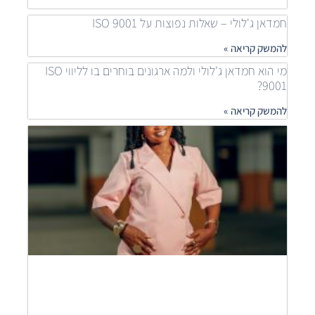
קריאה
חמדאן ג'לולי – שאלות נפוצות על ISO 9001
להמשק קריאה »
מי הוא חמדאן ג'לולי ולמה ארגונים בוחרים בו לליווי ISO
9001?
להמשק קריאה »
איך
ארגונ
משפר
תהלי
בעזר
ISO
חמדא
ג'לול
מסבי
להמש
קריאה