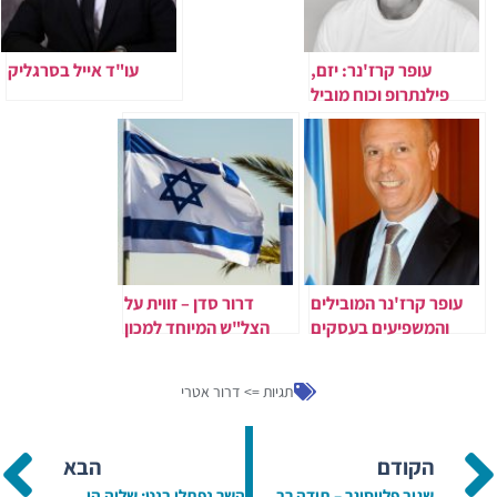
עופר קרז'נר: יזם,
עו"ד אייל בסרגליק
פילנתרופ וכוח מוביל
בשיקום אוקראינה
והעצמת הקהילה
הישראלית
עופר קרז'נר המובילים
דרור סדן – זווית על
והמשפיעים בעסקים
הצל"ש המיוחד למכון
אדלר
תגיות =>
דרור אטרי
הקודם
הבא
שגיב פלייסיגר – תודה רבה על טיפול מסור
השר נפתלי בנט: שלוה הוא מודל למצויינות בחינוך, שילוב וקבלת השונה