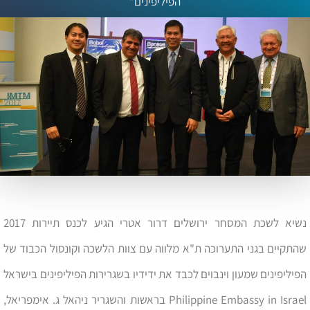
הפיליפינים”
נשיא לשכת המסחר ירושלים דרור אטרי הגיע לכנס תיירות 2017
שהתקיים בגני התערוכה ת"א מלווה עם צוות הלשכה וקונסול הכבוד של
הפיליפינים שמעון וינבוים לכבד את ידידיו בשגרירות הפיליפינים בישראל
Philippine Embassy in Israel בראשות והשגריר ניהאל ג. אימפריאל,