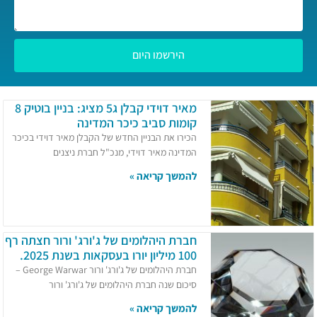
הירשמו היום
מאיר דוידי קבלן ג5 מציג: בניין בוטיק 8
קומות סביב כיכר המדינה
הכירו את הבניין החדש של הקבלן מאיר דוידי בכיכר
המדינה מאיר דוידי, מנכ"ל חברת ניצנים
להמשך קריאה »
חברת היהלומים של ג'ורג' ורור חצתה רף
100 מיליון יורו בעסקאות בשנת 2025.​
חברת היהלומים של ג'ורג' ורור George Warwar –
סיכום שנה חברת היהלומים של ג'ורג' ורור
להמשך קריאה »