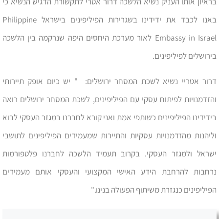
בראיון אותו העניק נשיא הלשכה דרור אטרי לתקשורת הדגיש הנשיא כי
באנו לכבד את ידידינו בשגרירות הפיליפינים בישראל Philippine
Embassy in Israel לאור מערכת היחסים היפה שנרקמה בין הלשכה
בירושלים לפיליפינים.
דרור אטריי נשיא לשכת המסחר ירושלים: " יש כיום אופק תיירותי
והזדמנויות לפיתוח עסקי עם הפיליפינים, לשכת המסחר ירושלים רואה
בידידינו הפיליפינים כשותפי אמת ואני קורא לחברנו במגזר העסקי לבוא
וליהנות מהזדמנויות עסקיות והתיירות שמעמידים הפיליפינים לתושבי
ישראל ולמגזר העסקי. בקרוב תעמיד הלשכה לחברנו פלטפורמות
נרחבות להרחבת הידע האישי המקצועי והעסקי אותם מעמידים
הפיליפינים כנגזרת משיתוף הפעולה בנינו."