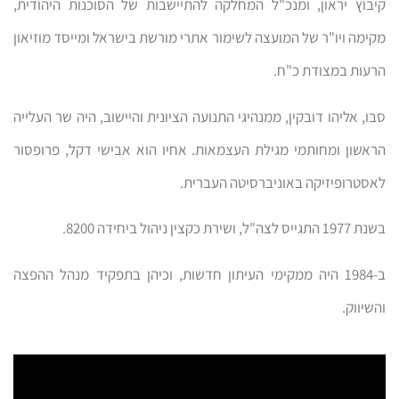
קיבוץ יראון, ומנכ"ל המחלקה להתיישבות של הסוכנות היהודית,
מקימה ויו"ר של המועצה לשימור אתרי מורשת בישראל ומייסד מוזיאון
הרעות במצודת כ"ח.
סבו, אליהו דובקין, ממנהיגי התנועה הציונית והיישוב, היה שר העלייה
הראשון ומחותמי מגילת העצמאות. אחיו הוא אבישי דקל, פרופסור
לאסטרופיזיקה באוניברסיטה העברית.
בשנת 1977 התגייס לצה"ל, ושירת כקצין ניהול ביחידה 8200.
ב-1984 היה ממקימי העיתון חדשות, וכיהן בתפקיד מנהל ההפצה
והשיווק.