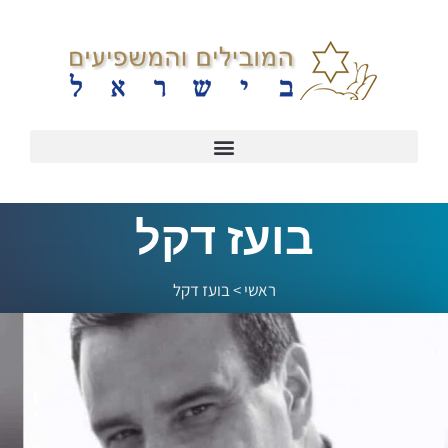
בועז דקל
ראשי
>
בועז דקל