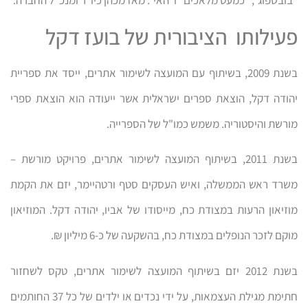
"בובספוג", "כמעט מלאכים" ו"האי". מאז מכהן כיו"ר ומנכ"ל החברה.
פעילותו הציבורית של בועז דקל
בשנת 2009, בשיתוף עם המועצה לשימור אתרים, ייסד את ספריית
יהודה דקל, הוצאת ספרים ישראלית אשר ייעודה הוא הוצאת ספרי
מורשת והיסטוריה. משמש כמו"ל של הספרייה.
בשנת 2011, בשיתוף המועצה לשימור אתרים, פרויקט מורשת –
משרד ראש הממשלה, ואיש העסקים סטף ורטהיימר, יזם את הקמת
מוזיאון הרעות במצודת כח, מייסודו של אביו, יהודה דקל. המוזיאון
מוקם לזכר הנופלים במצודת כח, בהשקעה של כ-6 מיליון ₪.
בשנת 2012 יזם בשיתוף המועצה לשימור אתרים, טקס לשחזור
חתימת מגילת העצמאות, על ידי נכדים או ילדים של כל 37 החותמים