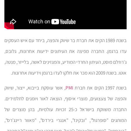
בשנת 1989 הקים את חברת בר שיווק והפצה, ביחד עם איש העסקים
עדו ברגמן. החברה מפיצה את העיתונים ידיעות אחרונות, גלובס,
ג'רוזלם פוסט, העיתון החרדי המודיע, והמגזינים לאשה, בלייזר, מנטה,
אוטו. בשנת 2009 הוא מכר את חלקו לעדו ברגמן וידיעות אחרונות.
בשנת 1997 הקים את חברת
PMI
, אשר עוסקת בייבוא, ייצור, שיווק
והפצה של צעצועים, מוצרי איסוף, הוצאה לאור ויומנים לתלמידים.
החברה משווקת בישראל כ-25 זכויות עולמיות, בהן מוצרים של
המותגים "סופרגול", "ובקינז", "אנגרי בירדס", "פאוור ריינג'רס",