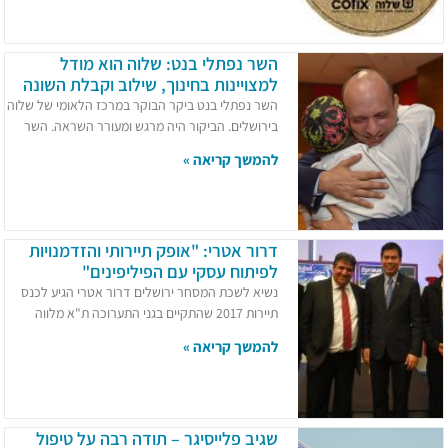
השר נפתלי בנט: שלוה הוא מודל
למצויינות בחינוך, שילוב וקבלת השונה
השר נפתלי בנט ביקר הבוקר במרכז הלאומי של שלוה
בירושלים. הביקור היה מרגש ומעורר השראה. השר
להמשך קריאה »
דרור אטרי: "אופק תיירותי והזדמנויות
לפיתוח עסקי עם הפיליפינים"
נשיא לשכת המסחר ירושלים דרור אטרי הגיע לכנס
תיירות 2017 שהתקיים בגני התערוכה ת"א מלווה
להמשך קריאה »
שגיב פלייסיגר – תודה רבה על טיפול