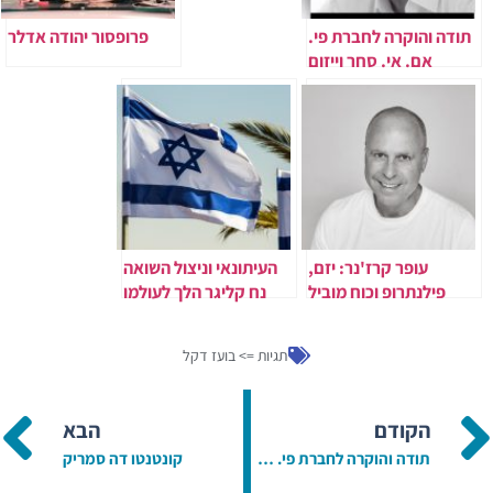
תודה והוקרה לחברת פי.
פרופסור יהודה אדלר
אם. אי. סחר וייזום
בניהולו של בועז דקל
עופר קרז'נר: יזם,
העיתונאי וניצול השואה
פילנתרופ וכוח מוביל
נח קליגר הלך לעולמו
בשיקום אוקראינה
והעצמת הקהילה
תגיות =>
בועז דקל
הישראלית
הקודם
הבא
תודה והוקרה לחברת פי. אם. אי. סחר וייזום בניהולו של בועז דקל
קונטנטו דה סמריק