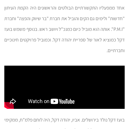
אחד ממפעליו התקשורתיים הבולטים והראשונים היה הקמת העיתון
"חדשות" ולימים גם הקים והוביל את חברת "בר שיווק והפצה" וחברת
"P.M.I". אותה הוא מוביל כיום כמנכ"ל ויושב ראש. בנוסף משמש בועז
דקל כמוציא לאור של ספריית יהודה דקל. וכמוביל פרויקטים חינוכיים
וחברתיים.
בועז דקל נולד בירושלים. אביו, יהודה דקל, היה לוחם פלמ"ח, ממקימי