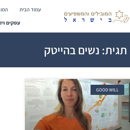
עמוד הבית
המוב
עסקים ויז
תגית: נשים בהייטק​
GOOD WILL