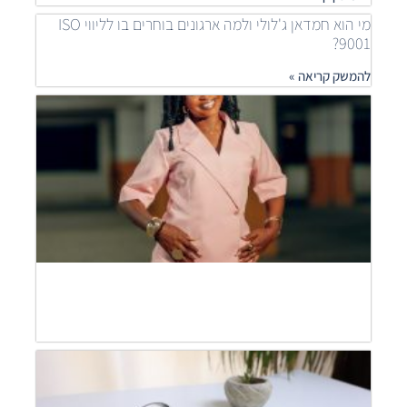
מי הוא חמדאן ג'לולי ולמה ארגונים בוחרים בו לליווי ISO
9001?
להמשק קריאה »
איך
ארגונ
משפר
תהלי
בעזר
ISO
חמדא
ג'לול
מסבי
להמש
קריאה
חמדא
ג'לול
מסבי