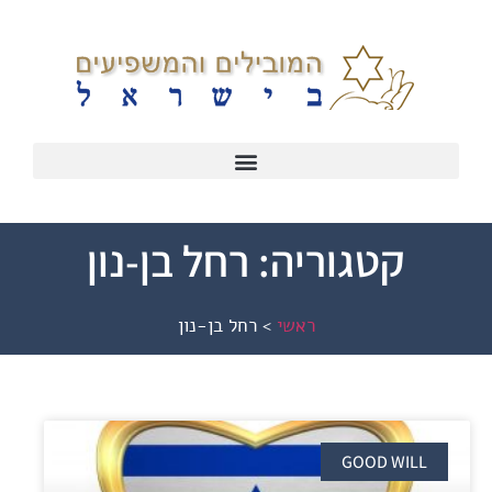
קטגוריה: רחל בן-נון
ראשי
>
רחל בן-נון
GOOD WILL