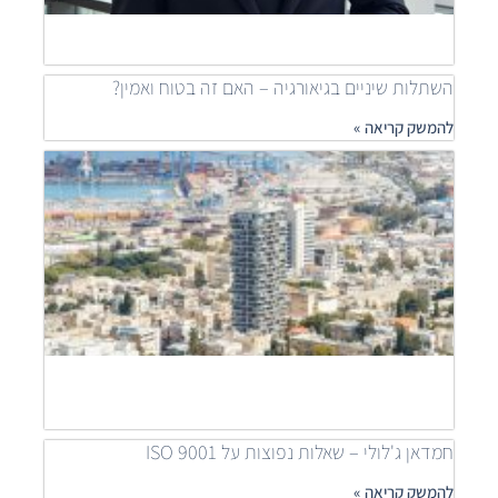
להמש
»
השתלות שיניים בגיאורגיה – האם זה בטוח ואמין?
להמשק קריאה »
מאיר
דוידי
מובי
שילוב
פרוי
יוקר
לפתר
דיור
נגיש
להמש
קריאה
חמדאן ג'לולי – שאלות נפוצות על ISO 9001
להמשק קריאה »