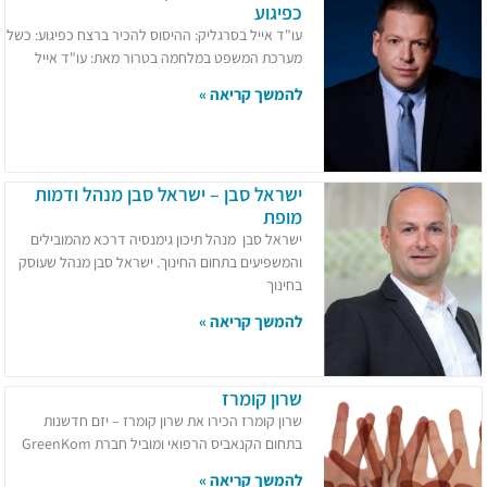
כפיגוע
עו"ד אייל בסרגליק: ההיסוס להכיר ברצח כפיגוע: כשל
מערכת המשפט במלחמה בטרור מאת: עו"ד אייל
להמשך קריאה »
ישראל סבן – ישראל סבן מנהל ודמות
מופת
ישראל סבן מנהל תיכון גימנסיה דרכא מהמובילים
והמשפיעים בתחום החינוך. ישראל סבן מנהל שעוסק
בחינוך
להמשך קריאה »
שרון קומרז
שרון קומרז הכירו את שרון קומרז – יזם חדשנות
בתחום הקנאביס הרפואי ומוביל חברת GreenKom
להמשך קריאה »