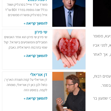
משרד עו"ד איייל בסרגליק ושות'
נכלל שנה נוספת במדד BDI עו"ד
אייל בסרגליק ומשרדו ממשיכים
להמשך קריאה »
שי פירון
יעא, מסופר
שי פירון שי פירון הוא אחד האנשים
המובילים והמשפיעים בישראל. קול
, לפני אביו
שפוי בתרבות הישראלית. נאבק
ה, אך לאחר
להמשך קריאה »
דן אוריאלי
 מופיע פעמים רבות,
דן אוריאלי על קפה תוצרת הארץ /
 בספר.
כחול-לבן כאן דן אוריאלי, מומחה
לקפה. בפוסט הזה
י שמעון בר
להמשך קריאה »