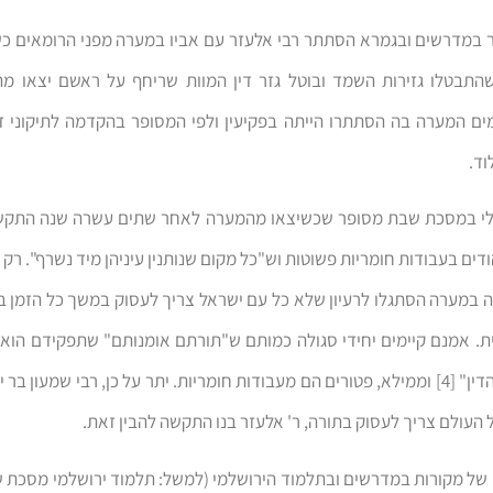
 במדרשים ובגמרא הסתתר רבי אלעזר עם אביו במערה מפני הרומאים כ
התבטלו גזירות השמד ובוטל גזר דין המוות שריחף על ראשם יצאו מה
ים המערה בה הסתתרו הייתה בפקיעין ולפי המסופר בהקדמה לתיקוני ז
וד.
י במסכת שבת מסופר שכשיצאו מהמערה לאחר שתים עשרה שנה התקשו
דים בעבודות חומריות פשוטות וש"כל מקום שנותנין עיניהן מיד נשרף". רק
 במערה הסתגלו לרעיון שלא כל עם ישראל צריך לעסוק במשך כל הזמן ב
ית. אמנם קיימים יחידי סגולה כמותם ש"תורתם אומנותם" שתפקידם הוא
כל העולם מן הדין" [4] וממילא, פטורים הם מעבודות חומריות. יתר על כן, רבי שמעון ב
 העולם צריך לעסוק בתורה, ר' אלעזר בנו התקשה להבין זאת.
של מקורות במדרשים ובתלמוד הירושלמי (למשל: תלמוד ירושלמי מסכת 