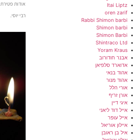
אודות פטירתו
Itai Liptz
oren zarif
רבי יוסי.
Rabbi Shimon barbi
Shimon barbi
Shimon Barbi
Shintraco Ltd
Yoram Kraus
אבנר חודורוב
אדוארד סלפיאן
אהוד בנאי
אהוד מנור
אורי הלל
אורן זריף
איגי דיין
אייל דוד ליאני
אייל עופר
איילון אוריאל
איל בן ראובן
אילון אוריאל