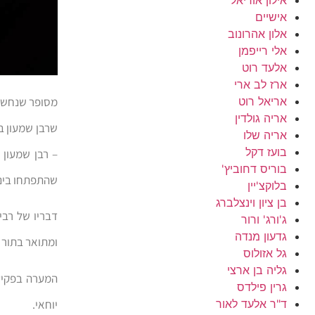
אישיים
אלון אהרונוב
אלי רייפמן
אלעד רוט
ארז לב ארי
מסופר שנחשב 
אריאל רוט
אריה גולדין
שרבן שמעון בן
אריה שלו
בועז דקל
– רבן שמעון 
בוריס דחוביץ'
שהתפתחו ביני
בלוקצ'יין
בן ציון וינצלברג
ג'ורג' ורור
גדעון מנדה
ומתואר בתור י
גל אזולוס
גליה בן ארצי
המערה בפקיעי
גרין פילדס
יוחאי.
ד"ר אלעד לאור