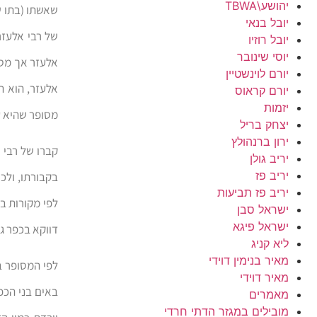
יהושע\TBWA
שאשתו (בתו ש
יובל בנאי
של רבי אלעזר
יובל רוזיו
יוסי שינובר
אלעזר אך מסו
יורם לוינשטיין
אלעזר, הוא ה
יורם קראוס
יזמות
מסופר שהיא ע
יצחק בריל
ירון ברנהולץ
קברו של רבי 
יריב גולן
יריב פז
בקבורתו, ולכן
יריב פז תביעות
לפי מקורות ב
ישראל סבן
ישראל פיגא
דווקא בכפר ג
ליא קניג
מאיר בנימין דוידי
לפי המסופר ב
מאיר דוידי
באים בני הכפ
מאמרים
מובילים במגזר הדתי חרדי