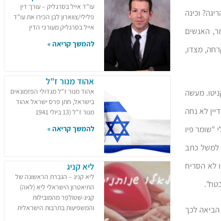
עו"ד אייל בסרגליק – עורך דין
יגה? וכינה
פלילי/צווארון לבן הכירו את עו"ד
אייל בסרגליק מעורכי הדין
מר, האנשים
להמשך קריאה »
רחה, מצדו,
אהוד מנור ז"ל
אהוד מנור ז"ל מגדולי הפזמונאים
יטו. מעשה
בישראל, חתן פרס ישראל אהוד
יין לא נחה
מנור ז"ל (13 ביולי 1941
 "שומר פיו
להמשך קריאה »
ך למשל כתב
 לא הסריח
ליא קניג
ליא קניג – הגברת הראשונה של
טח".
התיאטרון הישראלי לִיַא (לאה)
קֶנִיג-שְׁטוֹלְפֶּר מהמובילות
והמשפיעות בתרבות הישראלית
 הביאה לכך