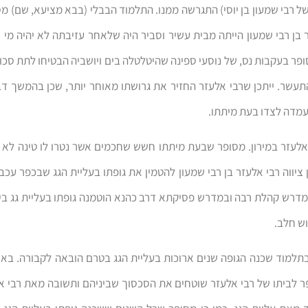
ל רבי שמעון בן יוסי) התגרשה ממנו. התלמוד הבבלי (בבא מציעא, שם) 
 בן רבי שמעון הייתה מבית עשיר וסביר היה שלאחר עזיבתה לא יהיה מי 
פר בעקבות נס, של נוסעי ספינה שהיטלטלה בים ויושביה הבטיחו לתת סכום
תעשר. ייתכן שרבי אלעזר החזיר את גרושתו מאוחר יותר, שכן בהמשך ד
מדה לצדו בעת מיתתו.
אלעזר במירון. מסופר שבעת מיתתו חשש שחכמים אשר נטרו לו טינה לא י
 ציווה רבי אלעזר בן רבי שמעון להטמין את גופתו בעליית הגג שבכפר עכב
מדרש קהלת רבה ובמדרש פסיקתא דרב כהנא הוטמנה גופתו בעליית גג בי
וש חלב.
תלמוד שכנה הגופה שנים ארוכות בעליית הגג בטרם הובאה לקבורה. באות
ר לביתו של רבי אלעזר שוטחים את הסכסוך שביניהם ותשובה מאת רבי א