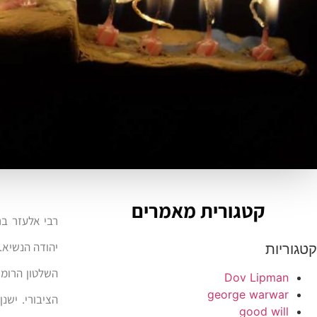
קטגורית מאמרים
יהודה הנשיא. 
קטגוריות
השלטון הרומי
Dov Lipman
george warwar
הציבורי. ישנ
good will