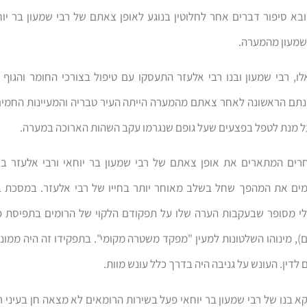
בא סיפור דברים אחר לחלוטין בנוגע לאופן צאתם של רבי שמעון בר יוחא
 שמעון מהמערה.
לו, רבי שמעון ובנו רבי אלעזר התעסקו עם טיפול בצורכי החומר והגו
תם הראשונה לאחר צאתם מהמערה הייתה העיר טבריה והמעיינות החמים
ל מנת לטפל בפצעים שעל גופם שנגרמו עקב השהות הארוכה במערה.
ים המתארים את אופן צאתם של רבי שמעון בר יוחאי ורבי אלעזר בן 
ים את המהפך שחל בשלב מאוחר יותר בחייו של רבי אלעזר. במסכת 
י מסופר שבעקבות הערה שלו על תפקודם הלקוי של הרומים בתפיסת פ
ם), מינוהו השלטונות למעין "מפקד משטרה מקומי". בתפקידו זה היה ממונ
לדין. העונש על גניבה היה בדרך כלל עונש מוות.
א בנו של רבי שמעון בר יוחאי פעל בשירות הרומאים לא מצאה חן בעיני רב