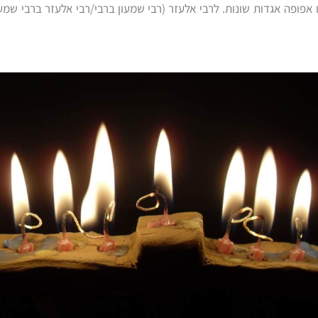
 אפופה אגדות שונות. לרבי אלעזר (רבי שמעון ברבי/רבי אלעזר ברבי שמעו