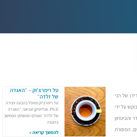
טל רימרצ'וק – ״האגדה
קופתו וידידו של רבי
של זלדה״
טל רימרצ'וק מטפל בהבעה ויצירה
בוקש על ידי
Ph.D. אנליטיקן יונגיאני. ״האגדה
של זלדה״ מעולם המשחקי המחשב
 והביטחון
בהצצה
ים. המסורת
להמשך קריאה »