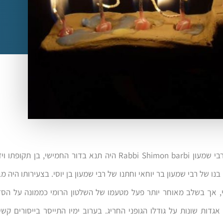
רבי אלעזר ברבי שמעון Rabbi Shimon barbi היה תנא בדור החמישי, בן ת
בנו של רבי שמעון בר יוחאי וחתנו של רבי שמעון בן יוסי. בצעירותו היה מ
, אך בשלב מאוחר יותר פעל מטעמו של השלטון הרומי כממונה על הסדר
ן אגדות שונות על גודלו הגופני החריג. בערוב ימיו התייסר בייסורים קש