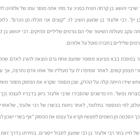
שרבי יהושע בן קרחה הטיח בפניו: עד מתי אתה מוסר עמו של אלוהינו להר
ן יין". רבי אלעזר בן שמעון השיב לו: "קוצים אני מכלה מן הכרם". כלו
ה עקב פעולות השיטור שלי הם גורמים שליליים ומזיקים. רבי יהושע בן ק
רמים שליליים בחברה מוטל על אלוהים.
 במסכת בבא מציעא מסופר שפעם אחת גרם הוצאה להורג לאדם שהקנ
סורי מצפון קשים. לאחר שסיפרו לו על מעלליו של אותו אדם נתרצה, אך עד
שחש שידו הייתה קלה על ההדק, שכן מסופר שקרא את הפסוק מספר משלי
מצרות נפשו". היו פרשנים שהסבירו שרבי אלעזר כיוון בדבריו לעצמו (כ
לם, לפי המסופר בתלמוד, לאחר ניתוח בבשרו של רבי אלעזר, שלאחריו
ך הסכמה מן השמים למעשיו וקרא על עצמו את הפסוק "אף בשרי ישכון לב
ל חייו בחר רבי אלעזר בן רבי שמעון לסבול ייסורים. בחירתו בדרך זאת