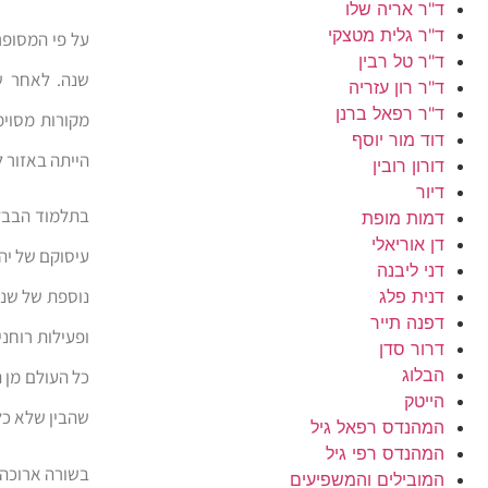
ד"ר אריה שלו
ד"ר גלית מטצקי
על פי המסופר
ד"ר טל רבין
שנה. לאחר ש
ד"ר רון עזריה
ד"ר רפאל ברנן
מקורות מסוימ
דוד מור יוסף
הייתה באזור ל
דורון רובין
דיור
בתלמוד הבבל
דמות מופת
דן אוריאלי
עיסוקם של יהו
דני ליבנה
נוספת של שנה
דנית פלג
דפנה תייר
ופעילות רוחנ
דרור סדן
הבלוג
הייטק
שהבין שלא כל
המהנדס רפאל גיל
המהנדס רפי גיל
בשורה ארוכה 
המובילים והמשפיעים