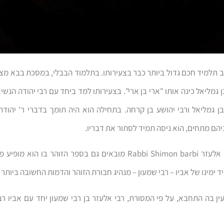
תלמיד חכם גדול ביותר כבר בצעירותו. בתלמוד הבבלי, במסכת בבא מצ
 גמליאל כינה אותו "ארי בן ארי". בצעירותו למד ביחד עם רבי יהודה הנשיא
בן גמליאל ורבי יהושע בן קרחה. בתחילה הוא היה תומך בדברי ר' יהוד
הם מתחים, הוא ניסה תמיד לסתור את דבריו.
דבריו של רבי אלעזר Rabbi Shimon barbi מובאים גם בספר הזוהר בו הוא
ד ימינו של אביו – רבי שמעון – מנהיג חבורת הזוהר והדמות החשובה ביותר
ן בה התחבא, על פי המסורת, רבי אלעזר בן רבי שמעון יחד עם אביו רב