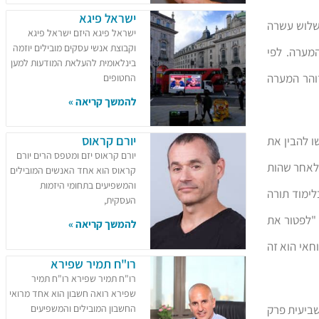
ישראל פיגא
שלוש עשרה
ישראל פיגא היזם ישראל פיגא
וקבוצת אנשי עסקים מובילים יוזמה
מערה. לפי
בינלאומית להעלאת המודעות למען
והר המערה
החטופים
להמשך קריאה »
יורם קראוס
 להבין את
יורם קראוס יזם ומטפס הרים יורם
 לאחר שהות
קראוס הוא אחד האנשים המובילים
והמשפיעים בתחומי היזמות
לימוד תורה
העסקית,
 "לפטור את
להמשך קריאה »
ר יוחאי הוא זה
רו"ח תמיר שפירא
רו"ח תמיר שפירא רו"ח תמיר
שפירא רואה חשבון הוא אחד מרואי
שביעית פרק
החשבון המובילים והמשפיעים