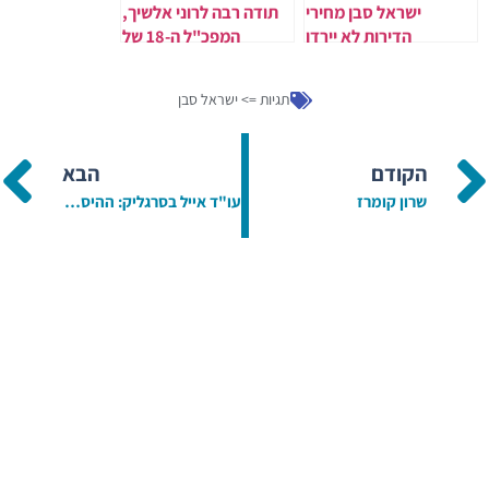
ישראל סבן מחירי
תודה רבה לרוני אלשיך,
הדירות לא יירדו
המפכ"ל ה-18 של
משטרת ישראל
תגיות =>
ישראל סבן
הקודם
הבא
שרון קומרז
עו"ד אייל בסרגליק: ההיסוס להכיר ברצח כפיגוע