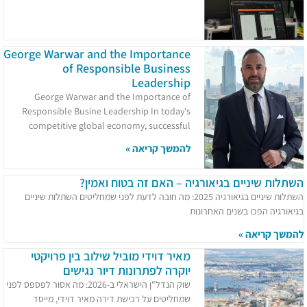
George Warwar and the Importance
of Responsible Business
Leadership
George Warwar and the Importance of
Responsible Busine Leadership In today's
competitive global economy, successful
להמשך קריאה »
השתלות שיניים בגיאורגיה – האם זה בטוח ואמין?
השתלות שיניים בגיאורגיה 2025: מה חובה לדעת לפני שמחליטים השתלות שיניים
בגיאורגיה הפכו בשנים האחרונות
להמשך קריאה »
מאיר דוידי מוביל שילוב בין פרויקטי
יוקרה לפתרונות דיור נגישים
שוק הנדל"ן הישראלי ב-2026: מה אסור לפספס לפני
שמחליטים על רכישת דירה מאיר דוידי, מייסד