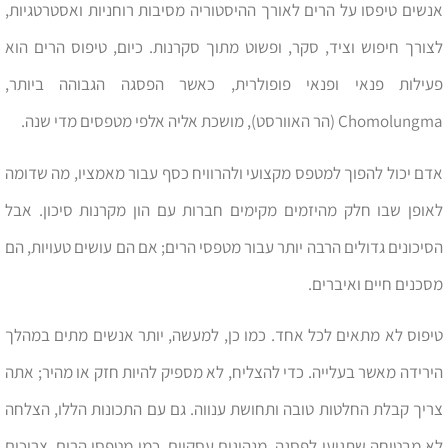
אנשים טיפסו על הרים לאורך ההיסטוריה מסיבות רוחניות ואסטרטגיות,
לצורך חיפוש וציד, סקר, ופשוט מתוך סקרנות. כיום, טיפוס הרים הוא
פעילות פנאי ופנאי פופולרית, כאשר הפסגה הגבוהה ביותר,
Chomolungma (הר האוורסט), מושכת אליה אלפי מטפסים מדי שנה.
אדם יכול להפוך למטפס מקצועי ולהרוויח כסף עבור מאמציו, מה שדומה
לאופן שבו חלק מהיזמים מקימים חברות עם הון מקרנות סיכון. אבל
הסיכונים גדולים הרבה יותר עבור מטפסי הרים; אם הם עושים טעויות, הם
מסכנים חיים ואיברים.
טיפוס לא מתאים לכל אחד. כמו כן, למעשה, יותר אנשים מתים במהלך
הירידה מאשר בעלייה. כדי להצליח, לא מספיק להיות חזק או מהיר; אתה
צריך קבלת החלטות טובה ותחושת ענווה. גם עם התכונות הללו, הצלחה
לא מבטיחה שתגיעו לפסגה. מנהיגים עסקיים, כמו מטפסי הרים, צריכים