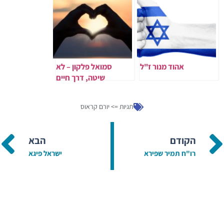
אהוד מנור ז"ל
סמואל פלקון – לא
שיטה, דרך חיים
תגיות =>
יורם קראוס
הקודם
הבא
רו"ח תמיר שפירא
ישראל פיגא