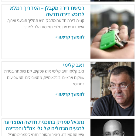
רכישת דירה מקבלן – המדריך המלא
לרוכש דירה חדשה
קניית דירה חדשה מקבלן היא תהליך תובעני וארוך,
אשר דורש את מלוא תשומת הלב לאורך
להמשך קריאה »
זאב קלימי
זאב קלימי זאב קלימי איש עסקים, יזם ומומחה בניהול
שווקים ארציים ובינלאומיים, מהמובילים והמשפיעים
בתחומי
להמשך קריאה »
נתנאל סמריק בתוכנית חדשה המצדיעה
לרגעים הגדולים של גלי צה"ל והמדינה
איש התקשורת, היוצר והסופר נתנאל סמריק מוביל