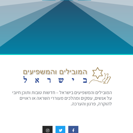
המובילים והמשפיעים בישראל – חדשות טובות ותוכן חיובי
על אנשים, עסקים ומהלכים מעוררי השראה או ראויים
להוקרה, פרגון והערכה.