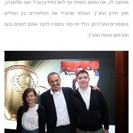
ומחוצה לה, את המסע החוויתי עד ליום החידון הוביל יואב שלוסברג,
חתן חידון התנ"ך העולמי שהוביל את התלמידים בין המילים
והסיפורים התנ"כיים, כולל ימי סיור במטרה לחבר אותם לנופים בהם
התרחשו סיפורי התנ"ך.