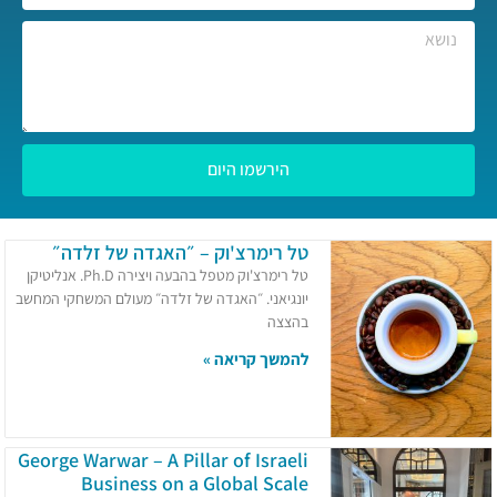
הירשמו היום
טל רימרצ'וק – ״האגדה של זלדה״
טל רימרצ'וק מטפל בהבעה ויצירה Ph.D. אנליטיקן
יונגיאני. ״האגדה של זלדה״ מעולם המשחקי המחשב
בהצצה
להמשך קריאה »
George Warwar – A Pillar of Israeli
Business on a Global Scale