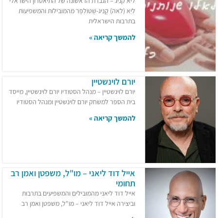
ליא קניג – הגברת הראשונה של התיאטרון הישראלי
לִיַא (לאה) קֶנִיג-שְׁטוֹלְפֶּר מהמובילות והמשפיעות
בתרבות הישראלית
להמשך קריאה »
יורם לוינשטיין
יורם לוינשטיין – מנהל הסטודיו יורם לוינשטיין, מייסד
בית הספר למשחק יורם לוינשטיין ומנהל הסטודיו
להמשך קריאה »
אייל דוד ליאני – מו"ל, משפטן ואמן רב
תחומי
אייל דוד ליאני מהמובילים והמשפיעים בתרבות
וביצירה אייל דוד ליאני – מו"ל, משפטן ואמן רב