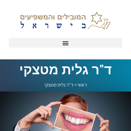
ד"ר גלית מטצקי
ראשי
>
ד”ר גלית מטצקי