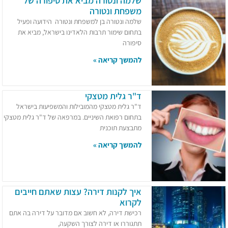
שלמה ונטורה מביא את סיפורה של
משפחת ונטורה
שלמה ונטורה בן למשפחת ונטורה הידועה ופעיל
בתחום שימור תרבות הלאדינו בישראל, מביא את
סיפורה
להמשך קריאה »
ד"ר גלית מטצקי
ד"ר גלית מטצקי מהמובילות והמשפיעות בישראל
בתחום רפואת השיניים. במרפאה של ד"ר גלית מטצקי
מתבצעת תוכנית
להמשך קריאה »
איך לקנות דירה? עצות שאתם חייבים
לקרוא
רכישת דירה, לא חשוב אם מדובר על דירה בה אתם
תתגוררו או דירה לצורך השקעה,