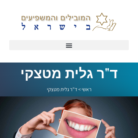
ד"ר גלית מטצקי
ראשי
>
ד”ר גלית מטצקי