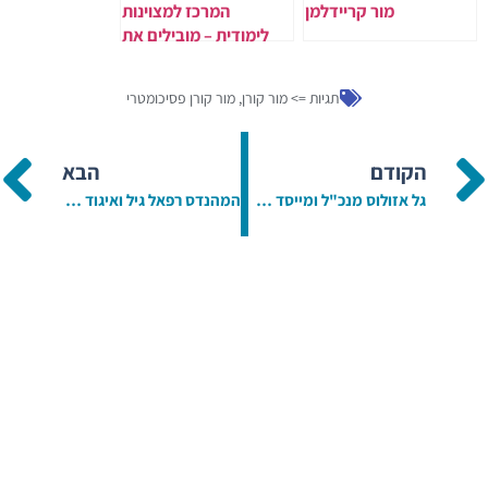
מור קריידלמן
המרכז למצוינות
לימודית – מובילים את
הדור הבא של התלמידים
למצוינות
תגיות =>
מור קורן
,
מור קורן פסיכומטרי
הקודם
הבא
גל אזולוס מנכ"ל ומייסד מעונות גל
המהנדס רפאל גיל ואיגוד מהמהנדסים גישים כנס המיועד כולו לליקויי בנייה ולהתנהלות מול הדיירים