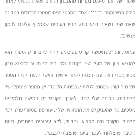
שיפור של יותר מ-100 נקודות מהמבחן הקודם שאליו ניגשתי לאחר
קורס פסיכומטרי ב**** (אחד ממכוני הפסיכומטרי הגדולים במדינה
שאת שמו נשאיר במערכת). תהיו בטוחים שאמליץ עליכם להמון
אנשים".
עמוס נווה: "כשחיפשתי קורס פסיכומטרי היה לי ברור שהמטרה היא
להוציא ציון של מעל 750 נקודות ולכן היה לי חשוב למצוא מכון
פסיכומטרי רציני עם תוכנית לימוד אישית. כאשר הגעתי לבית הספר
של מור קורן שמחתי לגלות שבכיתות הלימוד יש מספר מינימלי של
תלמידים. בכיתה שלי למדו לאורך הקורס רק חמישה תלמידים
נוספים, מה שהעניק לנו את התחושה של שיעור פסיכומטרי פרטי לכל
תלמיד. הקורס היה מקצועי ומדויק, ללא עיכובים מיותרים, וזאת
הסיבה שהצלחתי לעמוד ביעד שהצבתי לעצמי".