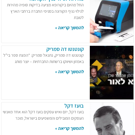
החל מהיום ביקורופא מציעה בדיקות סופיה מהירות
לגילוי נגיף הקורונה בסניפי החברה ברחבי הארץ
לטובת
להמשך קריאה »
קונטנטו דה סמריק
קונטנטו דה סמריק, נתנאל סמריק: “הפצת ספר בי”ל
באמזון ושיווקו ברשתות החברתיות – יוצר מותג
להמשך קריאה »
בועז דקל
בועז דקל, יזם ואיש עסקים בועז דקל הוא אחד מאנשי
העסקים המובילים והמשפיעים בישראל, מוכר
להמשך קריאה »