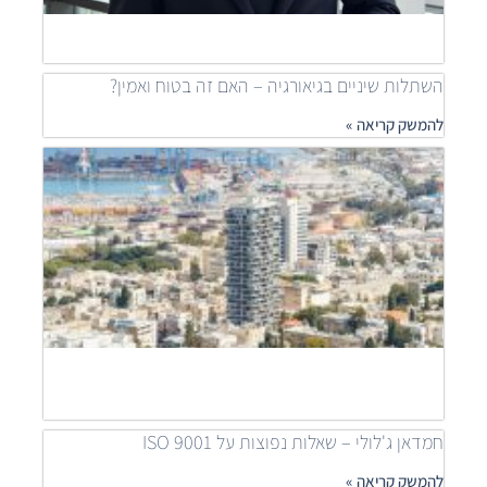
להמש
»
השתלות שיניים בגיאורגיה – האם זה בטוח ואמין?
להמשק קריאה »
מאיר
דוידי
מובי
שילוב
פרוי
יוקר
לפתר
דיור
נגיש
להמש
קריאה
חמדאן ג'לולי – שאלות נפוצות על ISO 9001
להמשק קריאה »