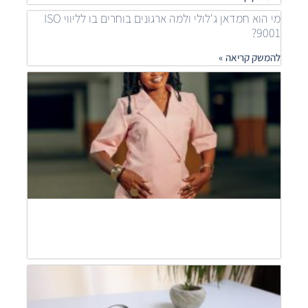
מי הוא חמדאן ג'לולי ולמה ארגונים בוחרים בו לליווי ISO
9001?
להמשק קריאה »
איך
ארגונ
משפר
תהלי
בעזר
ISO
חמדא
ג'לול
מסבי
להמש
קריאה
חמדא
ג'לול
מסבי