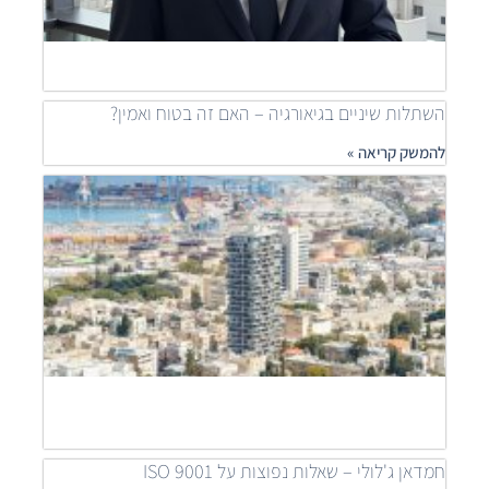
ship
להמש
»
השתלות שיניים בגיאורגיה – האם זה בטוח ואמין?
להמשק קריאה »
מאיר
דוידי
מובי
שילוב
פרוי
יוקר
לפתר
דיור
נגיש
להמש
קריאה
חמדאן ג'לולי – שאלות נפוצות על ISO 9001