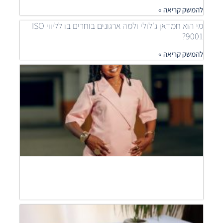
להמשק קריאה »
מי הוא חמדאן ג'לולי ולמה ארגונים בוחרים בו לליווי ISO
9001?
להמשק קריאה »
איך
ארגונ
משפר
תהלי
בעזר
ISO
חמדא
ג'לול
מסבי
להמש
קריאה
חמדא
ג'לול