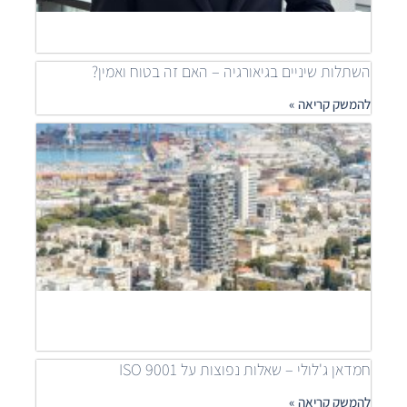
להמש
»
השתלות שיניים בגיאורגיה – האם זה בטוח ואמין?
להמשק קריאה »
מאיר
דוידי
מובי
שילוב
פרוי
יוקר
לפתר
דיור
נגיש
להמש
קריאה
חמדאן ג'לולי – שאלות נפוצות על ISO 9001
להמשק קריאה »