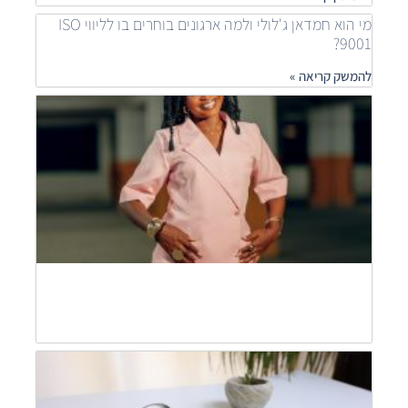
מי הוא חמדאן ג'לולי ולמה ארגונים בוחרים בו לליווי ISO
9001?
להמשק קריאה »
איך
ארגונ
משפר
תהלי
בעזר
ISO
חמדא
ג'לול
מסבי
להמש
קריאה
חמדא
ג'לול
מסבי