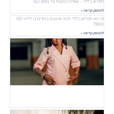
חמדאן ג'לולי – שאלות נפוצות על ISO 9001
להמשק קריאה »
מי הוא חמדאן ג'לולי ולמה ארגונים בוחרים בו לליווי ISO
9001?
להמשק קריאה »
איך
ארגונ
משפר
תהלי
בעזר
ISO
חמדא
ג'לול
מסבי
להמש
קריאה
חמדא