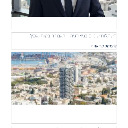
ness
ship
להמש
»
השתלות שיניים בגיאורגיה – האם זה בטוח ואמין?
להמשק קריאה »
מאיר
דוידי
מובי
שילוב
פרוי
יוקר
לפתר
דיור
נגיש
להמש
קריאה