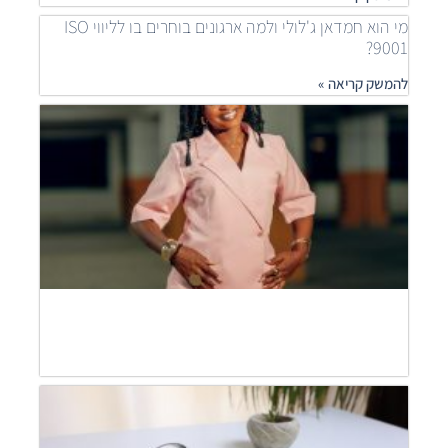
מי הוא חמדאן ג'לולי ולמה ארגונים בוחרים בו לליווי ISO
9001?
להמשק קריאה »
איך
ארגונ
משפר
תהלי
בעזר
ISO
חמדא
ג'לול
מסבי
להמש
קריאה
חמדא
ג'לול
מסבי