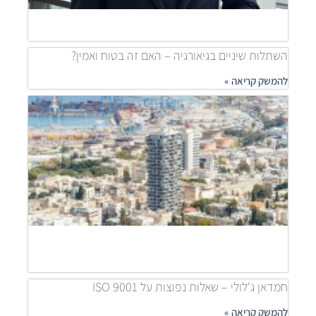
להמש
»
השתלות שיניים בגיאורגיה – האם זה בטוח ואמין?
להמשק קריאה »
מאיר
דוידי
מובי
שילוב
פרוי
יוקר
לפתר
דיור
נגיש
להמש
קריאה
חמדאן ג'לולי – שאלות נפוצות על ISO 9001
להמשק קריאה »