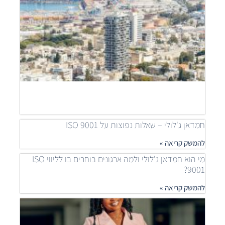
דוידי
מובי
שילוב
פרוי
יוקר
לפתר
דיור
נגיש
להמש
קריאה
חמדאן ג'לולי – שאלות נפוצות על ISO 9001
להמשק קריאה »
מי הוא חמדאן ג'לולי ולמה ארגונים בוחרים בו לליווי ISO
9001?
להמשק קריאה »
איך
ארגונ
משפר