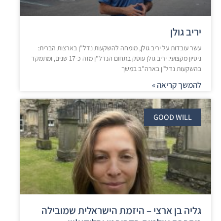
יריב גולן
עשר עובדות על יריב גולן, מומחה להשקעות נדל"ן בארצות הברית:​
ניסיון מקצועי: יריב גולן עוסק בתחום הנדל"ן מזה כ-17 שנים, ומתמקד
בהשקעות נדל"ן בארה"ב במשך
להמשך קריאה »
GOOD WILL
גליה בן ארצי – היזמת הישראלית שמובילה