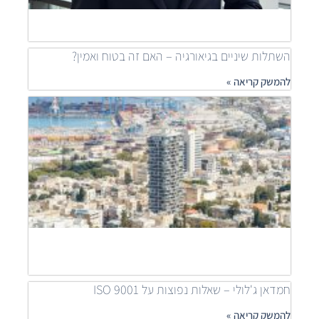
להמש
»
השתלות שיניים בגיאורגיה – האם זה בטוח ואמין?
להמשק קריאה »
מאיר
דוידי
מובי
שילוב
פרוי
יוקר
לפתר
דיור
נגיש
להמש
קריאה
חמדאן ג'לולי – שאלות נפוצות על ISO 9001
להמשק קריאה »