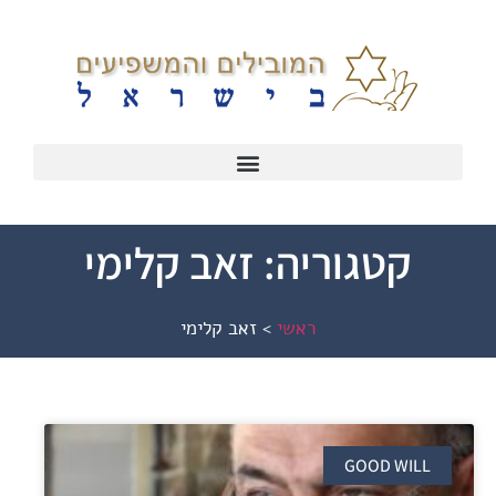
קטגוריה: זאב קלימי
ראשי
>
זאב קלימי
GOOD WILL