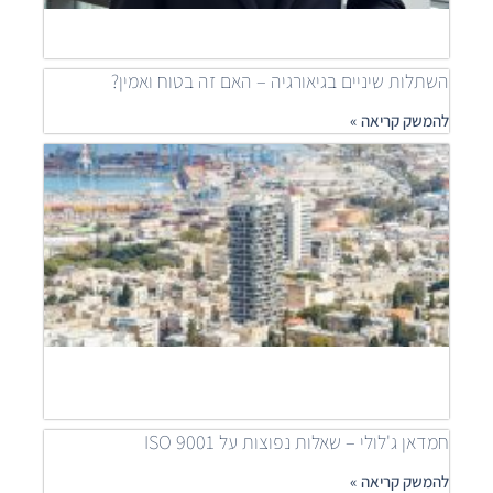
להמש
»
השתלות שיניים בגיאורגיה – האם זה בטוח ואמין?
להמשק קריאה »
מאיר
דוידי
מובי
שילוב
פרוי
יוקר
לפתר
דיור
נגיש
להמש
קריאה
חמדאן ג'לולי – שאלות נפוצות על ISO 9001
להמשק קריאה »