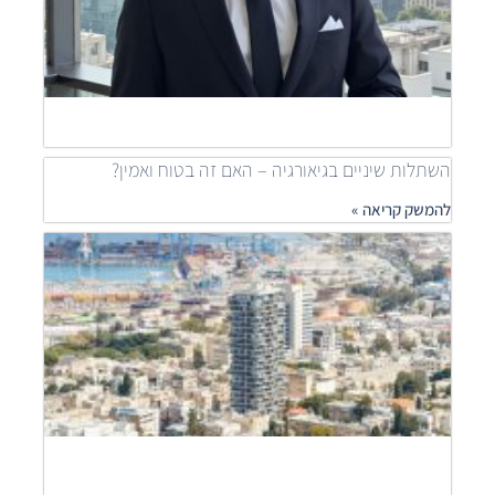
ible
ness
ship
להמש
»
השתלות שיניים בגיאורגיה – האם זה בטוח ואמין?
להמשק קריאה »
מאיר
דוידי
מובי
שילוב
פרוי
יוקר
לפתר
דיור
נגיש
להמש