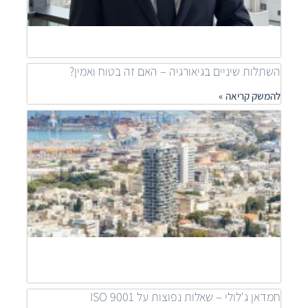
ship
להמש
»
השתלות שיניים בגיאורגיה – האם זה בטוח ואמין?
להמשק קריאה »
מאיר
דוידי
מובי
שילוב
פרוי
יוקר
לפתר
דיור
נגיש
להמש
קריאה
חמדאן ג'לולי – שאלות נפוצות על ISO 9001