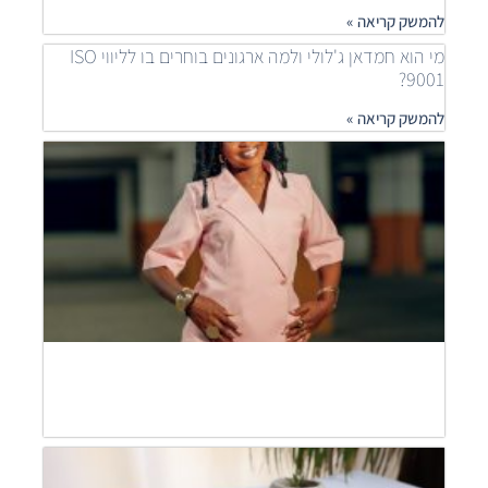
להמשק קריאה »
מי הוא חמדאן ג'לולי ולמה ארגונים בוחרים בו לליווי ISO
9001?
להמשק קריאה »
איך
ארגונ
משפר
תהלי
בעזר
ISO
חמדא
ג'לול
מסבי
להמש
קריאה
חמדא
ג'לול