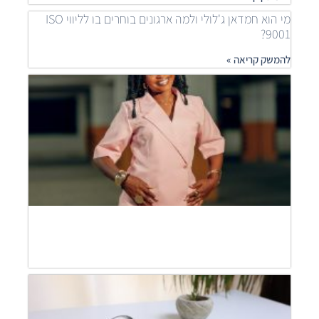
מי הוא חמדאן ג'לולי ולמה ארגונים בוחרים בו לליווי ISO
9001?
להמשק קריאה »
איך
ארגונ
משפר
תהלי
בעזר
ISO
חמדא
ג'לול
מסבי
להמש
קריאה
חמדא
ג'לול
מסבי