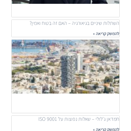
להמש
»
השתלות שיניים בגיאורגיה – האם זה בטוח ואמין?
להמשק קריאה »
מאיר
דוידי
מובי
שילוב
פרוי
יוקר
לפתר
דיור
נגיש
להמש
קריאה
חמדאן ג'לולי – שאלות נפוצות על ISO 9001
להמשק קריאה »