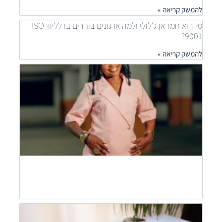
להמשק קריאה »
מי הוא חמדאן ג'לולי ולמה ארגונים בוחרים בו לליווי ISO
9001?
להמשק קריאה »
איך
ארגונ
משפר
תהלי
בעזר
ISO
חמדא
ג'לול
מסבי
להמש
קריאה
חמדא
ג'לול