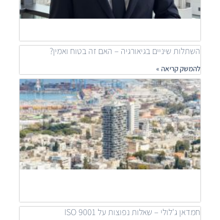
ship
להמש
»
השתלות שיניים בגיאורגיה – האם זה בטוח ואמין?
להמשק קריאה »
מאיר
דוידי
מובי
שילוב
פרוי
יוקר
לפתר
דיור
נגיש
להמש
קריאה
חמדאן ג'לולי – שאלות נפוצות על ISO 9001