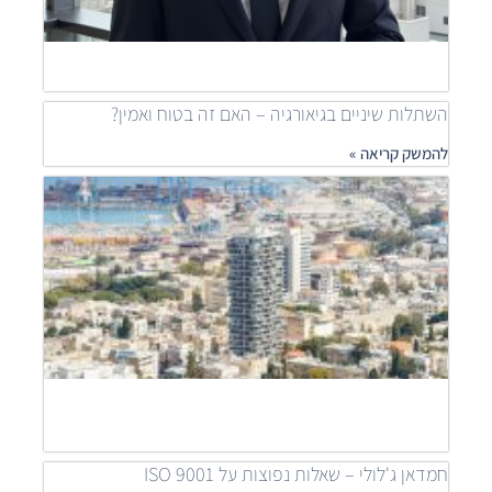
ship
להמש
»
השתלות שיניים בגיאורגיה – האם זה בטוח ואמין?
להמשק קריאה »
מאיר
דוידי
מובי
שילוב
פרוי
יוקר
לפתר
דיור
נגיש
להמש
קריאה
חמדאן ג'לולי – שאלות נפוצות על ISO 9001