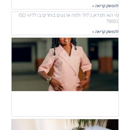
להמשק קריאה »
מי הוא חמדאן ג'לולי ולמה ארגונים בוחרים בו לליווי ISO
9001?
להמשק קריאה »
איך
ארגונ
משפר
תהלי
בעזר
ISO
חמדא
ג'לול
מסבי
להמש
קריאה
חמדא
ג'לול