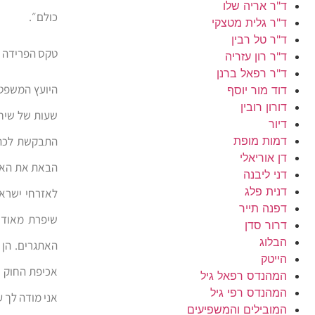
ד"ר אריה שלו
כולם״.
ד"ר גלית מטצקי
ד"ר טל רבין
טקס הפרידה מ
ד"ר רון עזריה
ד"ר רפאל ברנן
היועץ המשפטי
דוד מור יוסף
דורון רובין
שעות של שיחו
דיור
דמות מופת
התבקשת לכהן 
דן אוריאלי
הבאת את הארג
דני ליבנה
דנית פלג
לאזרחי ישראל
דפנה תייר
שיפרת מאוד 
דרור סדן
הבלוג
האתגרים. הן 
הייטק
אכיפת החוק ו
המהנדס רפאל גיל
המהנדס רפי גיל
אני מודה לך 
המובילים והמשפיעים