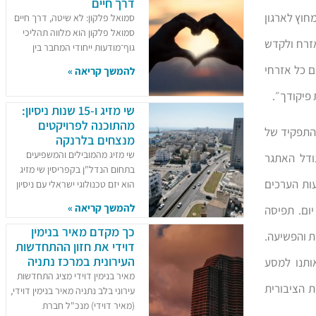
דרך חיים
וץ לארגון
סמואל פלקון: לא שיטה, דרך חיים
סמואל פלקון הוא מלווה תהליכי
אזרח ולקדש
גוף־מודעות ייחודי המחבר בין
 כל אזרחי
להמשך קריאה »
 פיקודך״.
שי מזיג ו-15 שנות ניסיון:
מהתוכנה לפרויקטים
התפקיד של
מנצחים בלרנקה
שי מזיג מהמובילים והמשפיעים
ודל האתגר
בתחום הנדל"ן בקפריסין שי מזיג
ות הערכים
הוא יזם טכנולוגי ישראלי עם ניסיון
להמשך קריאה »
ום. תפיסה
כך מקדם מאיר בנימין
ת והפשיעה.
דוידי את חזון ההתחדשות
העירונית במרכז נתניה
ותנו למסע
מאיר בנימין דוידי מציג התחדשות
 הציבורית
עירוני בלב נתניה מאיר בנימין דוידי,
(מאיר דוידי) מנכ"ל חברת