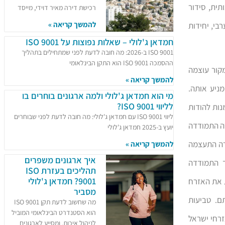
ית, סידור
רכישת דירה מאיר דוידי, מייסד
להמשך קריאה »
בי, יחידות
חמדאן ג'לולי – שאלות נפוצות על ISO 9001
ISO 9001 ב-2026: מה חובה לדעת לפני שמתחילים בתהליך
ההסמכה ISO 9001 הוא התקן הבינלאומי
קור עוצמה
להמשך קריאה »
ראל והשוטר מספר 1 הוא החלק המניע אותה.
מי הוא חמדאן ג'לולי ולמה ארגונים בוחרים בו
לליווי ISO 9001?
נות להודות
ליווי ISO 9001 עם חמדאן ג'לולי: מה חובה לדעת לפני שבוחרים
רה התמודדה
יועץ ב-2025 חמדאן ג'לולי
רה התעצמה
להמשך קריאה »
איך ארגונים משפרים
ד התמודדה
תהליכים בעזרת ISO
9001? חמדאן ג'לולי
 את האזרח
מסביר
ם. טביעות
מה שחשוב לדעת תקן ISO 9001
הוא הסטנדרט הבינלאומי המוביל
זרחי ישראל
לניהול איכות, ומסייע לארגונים