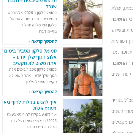
תחפש מוטיבציה – תבנה
שגרה
מתו, יכולת
סמואל פלקון ב-2026: אל תחפש
כי החשיבה
מוטיבציה – תבנה שגרה סמואל
פלקון הוא מלווה תהליכי
מות ובשלוש
גוף–מודעות
ן רפורמות
להמשך קריאה »
סמואל פלקון מסביר בימים
 ועוד. אני
אלה: הגוף שלך יודע –
רך החשובה
אתה פשוט לא מקשיב
סמואל פלקון מסביר בימים אלה:
י עוד שנים
הגוף שלך יודע – אתה פשוט לא
מקשיב סמואל פלקון
להמשך קריאה »
פכ״ל בקריה
איך להגיע בקלות לחוף גיא
בעונת 2026
ו. כך גם לאורך השנים
איך להגיע בקלות לחוף גיא בעונת
2026? חוף גיא ממוקם על גדת
ם מקבילים
הכנרת ונגיש בנוחות
וף הפעולה