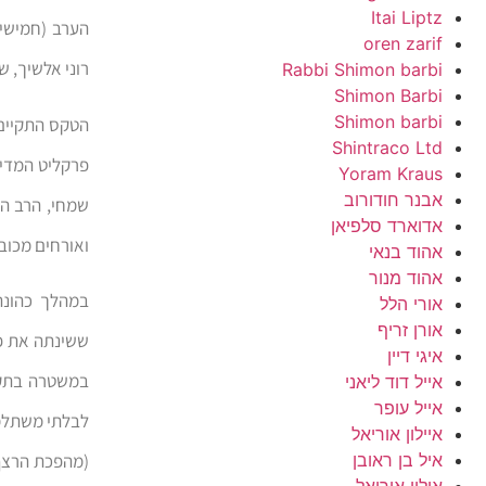
Itai Liptz
הערב (חמישי
oren zarif
רוני אלשיך, 
Rabbi Shimon barbi
Shimon Barbi
Shimon barbi
הטקס התקיים 
Shintraco Ltd
פרקליט המדינ
Yoram Kraus
אבנר חודורוב
שמחי, הרב הר
אדוארד סלפיאן
ואורחים מכובד
אהוד בנאי
אהוד מנור
במהלך כהונתו
אורי הלל
אורן זריף
ששינתה את פ
איגי דיין
במשטרה בתקו
אייל דוד ליאני
אייל עופר
לבלתי משתלמת
איילון אוריאל
איל בן ראובן
(מהפכת הרצף ה
אילון אוריאל