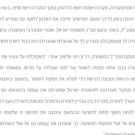
אש המערכה, מערכה שמתרחשת כל הזמן בתוך החברה הישראלית. באת מח
הרבה בזמן כל כך מועט. תפיסתך חייבה את הארגון לחקור מה מפריע ל
מפכ״ל, בשמי ובשם ספ״כ משטרת ישראל, שוטרי ומתנדבי המשטרה ובשם
ודה לך מעומק הלב ומצדיע לך על שהובלת אותנו ולנו היה כבוד לשרת תחת
טקס מפכ״ל המשטרה, רנ״צ רוני אלשיך אמר: ״כשקיבלתי על עצמי את 
ה בבת אחת הפכתי לשוטר עוד לפני שעליתי על מדים. נחשפתי לג
מה רגישות ותבונה נדרשת כדי למלא את תפקיד השוטר. בהמשך באמצע
ת תפקיד מעודכנת למשטרת ישראל שמוכיחה את עצמה בתוצאות יום י
ערך לאזרח, מפרידה בין עבריין לאזרח נורמטיבי ומכוונת להורדת העבירו
להיות חשוף פחות לפשיעה ובהתאם אימצנו את תפישה זו שלקחה א
ם אל מול תופעות הפשיעה. כך אתגרנו את עצמנו גם אל מול השחיתות
מצום השחיתות״.