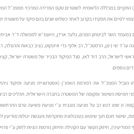
) התקיים במכללה הלאומית לשוטרים טקס הפרידה המרכזי ממפכ״ל המש
שצפוי לסיים את תפקידו בקרוב לאחר כשלוש שנים בהם פיקד על משטרת יש
במעמד השר לביטחון הפנים, גלעד ארדן, היועמ״ש לממשלה ד״ר אביחי 
ה עו״ד שי ניצן, הרמטכ״ל, רב אלוף גדי איזנקוט, נציב כבאות וההצלה, ר
אשי לישראל, הרב דוד לאו, סגל הפיקוד הבכיר של משטרת ישראל, קצינ
ים נוספים.
 הוביל המפכ״ל את רפורמת האמו״ן (אסטרטגיית מניעה ומיקוד ניהולי
ני תפיסת השיטור ומקומה של המשטרה בחברה הישראלית. תהליכים רבי
פה זו שמו דגש רב על מניעה מצבית ע״י מניעת פשיעה טרם התרחשות
, שיטור חכם תוך שימוש בטכנולוגיה מתקדמת והנגשת יכולות מודיעין 
מודיעיני), חיזוק הקשר עם הקהילה וחיזוק נורמות הציות לחוק ע״י פרויק