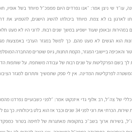
ה, עו״ד שי ניצן אמר: ״אנו נפרדים היום ממפכ״ל מיוחד בשל אופיו, חוכ
ו לארגון בו לא צמח. מיוחד ביכולתו להשיג הישגים, להטמיע את דר
 במהירות ובאופן שעוד ישפיע במשך שנים רבות. לרוני היו לא מעט חלו
נות הוא הגשים לא מעט מהם. כך למשל במגזר הערבי באמצעות מגוו
ר והאכיפה ביישובי המגזר, הקמת תחנות, גיוס שוטרים מהחברה המוסלמית
 לך בשם הפרקליטות על שנים רבות של עבודה משותפת. על שותפות הד
המשטרה לפרקליטות המדינה. אין לי ספק שתמשיך ותתרום למגזר הציבור
לי של צה״ל, רב אלוף גדי איזנקוט אמר: ״לפני כשבועיים נפרדנו מהמ
לאחר 38 שנות שירות. הכרתי את רוני לפני 34 שנים וכבר אז הוא בלט ביכולותי
ל, בשירות ארוך בשב״כ בתקופות מאתגרות של לחימה בטרור כמפקדי
ים האחרונות בתפקידך כמפכ״ל המשטרה. אני רוצה להודות לך על שית