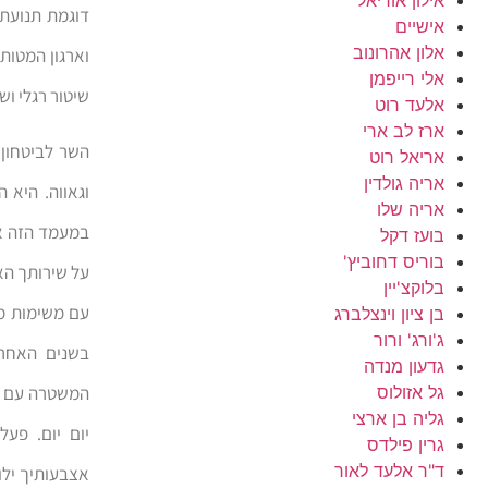
דוגמת תנועת 
אישיים
אלון אהרונוב
וארגון המטות
אלי רייפמן
שיטור רגלי ושי
אלעד רוט
ארז לב ארי
השר לביטחון
אריאל רוט
אריה גולדין
אריה שלו
במעמד הזה אנ
בועז דקל
בוריס דחוביץ'
על שירותך הא
בלוקצ'יין
עם משימות מ
בן ציון וינצלברג
ג'ורג' ורור
בשנים האחרו
גדעון מנדה
גל אזולוס
המשטרה עם מב
גליה בן ארצי
יום יום. פעל
גרין פילדס
ד"ר אלעד לאור
אצבעותיך ילו