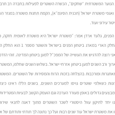
הנוער המשטרתית ״שחקים״, הכשרה השוטרים לפעילות בחברה רב תרבות
 ואגפי משטרת ישראל (תכנית הסיגמ״א), הקמת תחנות משטרה במגזר הער
טור עירוני ועוד.
 הפנים, גלעד ארדן אמר: ״משטרת ישראל היא משטרת לאומית חזקה, מ
וגאווה. היא החלק הארי במארג ביטחון הפנים ביש
י רוצה להדגיש את העשייה של המפכ״ל למען ביטחון המדינה. זוהי הזדמ
רוך ורב השנים למען ביטחון אזרחי ישראל. בשלוש השנים שחלפו, המשט
אתגרות ומורכבות בהצלחה בזכות הרוח והמסירות של השוטרים. המשט
נות כשאלפי שוטרים גויסו למערכים השונים. בשנים הללו ראינו כיצ
צעים גדולים באופן מעורר הערכה וגם הועמק הקשב לבעיות המטרידות
נו יחד לתיקון עוול היסטורי לשכר השוטרים מתוך דאגה לתנאי שירות
ו את משטרת ישראל עוד שנים רבות ועל כך נתונה לך תודתי ותודתם של א