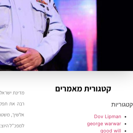
קטגורית מאמרים
רבה את תפקיד
קטגוריות
אלשיך, משטרת
Dov Lipman
george warwar
למפכ"ל היוצא
good will