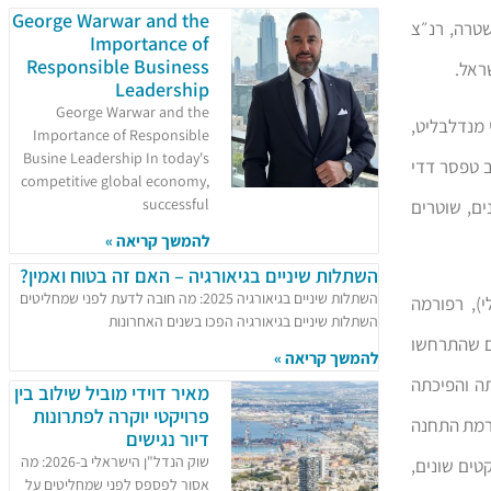
George Warwar and the
טרה, רנ״צ
Importance of
Responsible Business
ראל.
Leadership
George Warwar and the
מנדלבליט,
Importance of Responsible
Busine Leadership In today's
ב טפסר דדי
competitive global economy,
successful
ים, שוטרים
להמשך קריאה »
השתלות שיניים בגיאורגיה – האם זה בטוח ואמין?
השתלות שיניים בגיאורגיה 2025: מה חובה לדעת לפני שמחליטים
), רפורמה
השתלות שיניים בגיאורגיה הפכו בשנים האחרונות
ם שהתרחשו
להמשך קריאה »
ה והפיכתה
מאיר דוידי מוביל שילוב בין
פרויקטי יוקרה לפתרונות
לרמת התחנה
דיור נגישים
שוק הנדל"ן הישראלי ב-2026: מה
טים שונים,
אסור לפספס לפני שמחליטים על