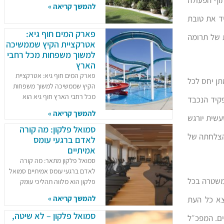
להמשך קריאה »
ד את טובת
פארק המים חוף גיא:
 של תרומה
אטרקציית הקיץ שממשיכה
למשוך משפחות מכל רחבי
הארץ
פארק המים חוף גיא: אטרקציית
תן יחס לכל
הקיץ שממשיכה למשוך משפחות
מכל רחבי הארץ חוף גיא הוא
פקיד הנכבד
להמשך קריאה »
עשית יורגש
סמואל פלקון: מה קורה
והצלחתה של
לאדם ברגעי עומס
אמיתיים
סמואל פלקון מתאר: מה קורה
לאדם ברגעי עומס אמיתיים סמואל
 משטרה בכל
פלקון הוא מלווה תהליכי עומק
להמשך קריאה »
צא כל העת
סמואל פלקון – לא שיטה,
ים. המפכ״ל