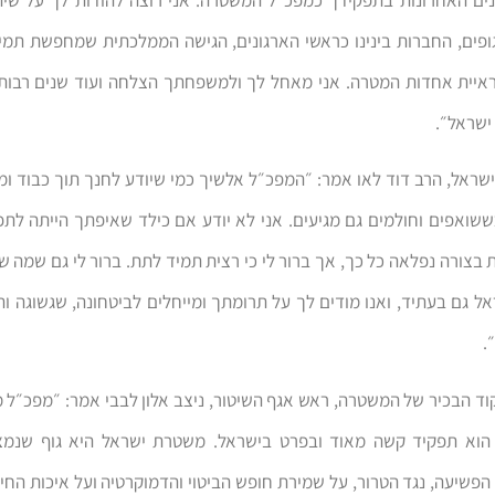
ופים, החברות בינינו כראשי הארגונים, הגישה הממלכתית שמחפשת תמי
ראיית אחדות המטרה. אני מאחל לך ולמשפחתך הצלחה ועוד שנים רבות
ישראל״.
שראל, הרב דוד לאו אמר: ״המפכ״ל אלשיך כמי שיודע לחנך תוך כבוד ומ
שואפים וחולמים גם מגיעים. אני לא יודע אם כילד שאיפתך הייתה לת
בצורה נפלאה כל כך, אך ברור לי כי רצית תמיד לתת. ברור לי גם שמה ש
 גם בעתיד, ואנו מודים לך על תרומתך ומייחלים לביטחונה, שגשוגה 
.
קוד הבכיר של המשטרה, ראש אגף השיטור, ניצב אלון לבבי אמר: ״מפכ״ל
הוא תפקיד קשה מאוד ובפרט בישראל. משטרת ישראל היא גוף שנמ
הפשיעה, נגד הטרור, על שמירת חופש הביטוי והדמוקרטיה ועל איכות החי