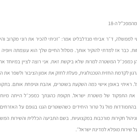
המפכ"ל ה-18
 לממשלה, ד״ר אביחי מנדלבליט אמר: ״זכיתי להכיר את רוני מקרוב והיו
ת. כבר אז למדתי להוקיר אותך. מסלול החיים שלך הוא עוצמתה ויופיה 
כמפכ״ל המשטרה למרות שלא ביקשת זאת. אני רוצה לציין במיוחד את 
ון לקדמת החזית הטכנולוגית, פעלת לחזק את אמון הציבור ולשפר את הש
. ראיתי באופן אישי כמה השקעת בשוטרים, אהבת וטיפחת אותם. בתקופ
את התפקוד של משטרת ישראל. תקופת כהונתך כמפכ״ל הייתה מיוח
בהתמודדות מול גל טרור היחידים כשהשוטרים הגנו בגופם על האזרחים 
ניהול חקירות מורכבות במקצועיות. בשם התביעה הכללית והשירות המשפ
על שירות מופלא למדינת ישראל״.