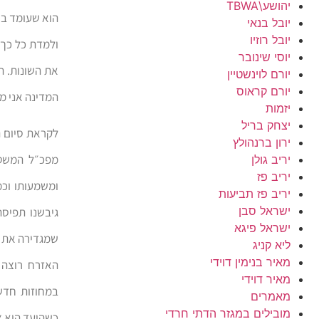
יהושע\TBWA
הוא שעומד בר
יובל בנאי
יובל רוזיו
ולמדת כל כך 
יוסי שינובר
את השונות. ה
יורם לוינשטיין
יורם קראוס
המדינה אני מ
יזמות
יצחק בריל
לקראת סיום ה
ירון ברנהולץ
מפכ״ל המשטר
יריב גולן
יריב פז
ומשמעותו וכ
יריב פז תביעות
ישראל סבן
גיבשנו תפיס
ישראל פיגא
שמגדירה את ה
ליא קניג
מאיר בנימין דוידי
האזרח רוצה 
מאיר דוידי
במחוזות חדשי
מאמרים
מובילים במגזר הדתי חרדי
כשהיעד הוא צ