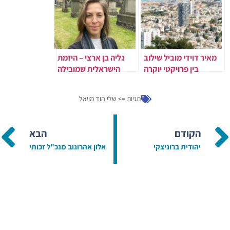
מאיר דוידי מוביל שילוב
גליה בן ארצי – היזמת
בין פרויקטי יוקרה
הישראלית שמובילה
לפתרונות דיור נגישים
מהפכה עולמית בקריפטו
ובלוקצ'יין
תגיות =>
שלי הוד מויאל
הקודם
הבא
יהודית ברוניצקי
אלון אהרונוב מנכ"ל זכותי