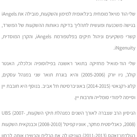
שלי הוד מויאל מומחית בינלאומית למימון והשקעות, מובילה את iAngels
בגישה משכנעת ומעשית לתהליך בדיקת נאותות ההשקעות של המשרד,
קשרי משקיעים וניהול תיקים בפלטפורמת iAngels, והקרן המוסדית,
iNgenuity.
שלי הוד-מואיל מחזיקה בתואר ראשונה בפילוסופיה וכלכלה, האנטר
קולג', ניו יורק (2005-2006) והיא בוגרת תואר שני במנהל עסקים,
קלוג-רקנאטי (2014-2015) באוניברסיטת תל אביב. בנוסף היא חובבת יין
וסיימה לימודי סומלייה ותרבות יין.
הניסיון הרב שצברה לאורך השנים כמנהלת תיקי השקעות, UBS (2007-
2008), כאנליסטית מחקר, אווניו קפיטל (2008-2010) וכבנקאית השקעות
בגולדמן־זאקס (2011-2013) העניקו לה את הכלים והכשירו אותה לבחון