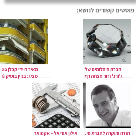
פוסטים קשורים לנושא:
חברת היהלומים של
מאיר דוידי קבלן ג5
ג'ורג' ורור חצתה רף
מציג: בניין בוטיק 8
100 מיליון יורו
קומות סביב כיכר
בעסקאות בשנת 2025.​
המדינה
תודה והוקרה לחברת פי.
אילון אוריאל – אקטואר