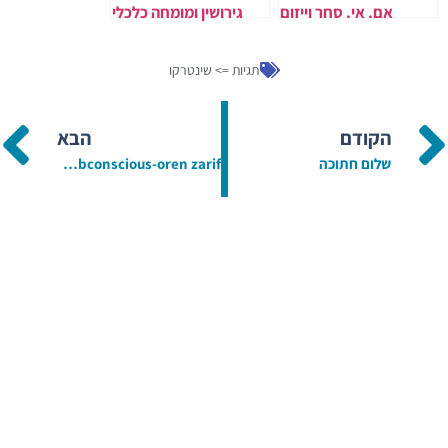
אם. אי. סחר וייזום
גירושין ומומחה כלכלי
בניהולו של בועז דקל
לחוות דעת לבתי משפט
תגיות =>
שינטרקו
הקודם
הבא
שלום חתוכה
Healing The Body With The Subconscious-oren zarif