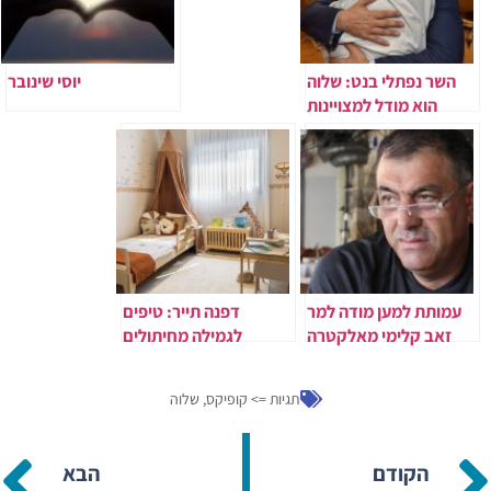
השר נפתלי בנט: שלוה
יוסי שינובר
הוא מודל למצויינות
בחינוך, שילוב וקבלת
השונה
עמותת למען מודה למר
דפנה תייר: טיפים
זאב קלימי מאלקטרה
לגמילה מחיתולים
מוצרי צריכה
תגיות =>
קופיקס
,
שלוה
הקודם
הבא