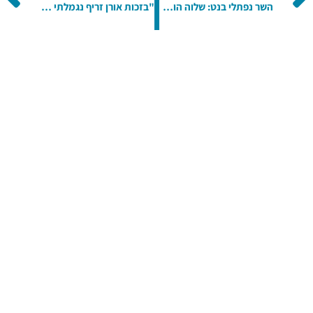
השר נפתלי בנט: שלוה הוא מודל למצויינות בחינוך, שילוב וקבלת השונה
"בזכות אורן זריף נגמלתי מעישון!"