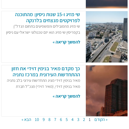
שי מזיג ו-15 שנות ניסיון: מהתוכנה
לפרויקטים מנצחים בלרנקה
שי מזיג מהמובילים והמשפיעים בתחום הנדל"ן
בקפריסין שי מזיג הוא יזם טכנולוגי ישראלי עם ניסיון
להמשך קריאה »
כך מקדם מאיר בנימין דוידי את חזון
ההתחדשות העירונית במרכז נתניה
מאיר בנימין דוידי מציג התחדשות עירוני בלב נתניה
מאיר בנימין דוידי, (מאיר דוידי) מנכ"ל חברת
להמשך קריאה »
« הקודם
1
2
3
4
5
6
7
8
9
10
הבא »