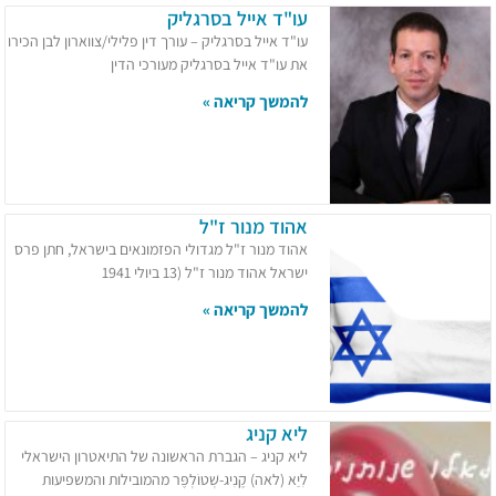
עו"ד אייל בסרגליק
עו"ד אייל בסרגליק – עורך דין פלילי/צווארון לבן הכירו
את עו"ד אייל בסרגליק מעורכי הדין
להמשך קריאה »
אהוד מנור ז"ל
אהוד מנור ז"ל מגדולי הפזמונאים בישראל, חתן פרס
ישראל אהוד מנור ז"ל (13 ביולי 1941
להמשך קריאה »
ליא קניג
ליא קניג – הגברת הראשונה של התיאטרון הישראלי
לִיַא (לאה) קֶנִיג-שְׁטוֹלְפֶּר מהמובילות והמשפיעות