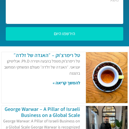
הירשמו היום
טל רימרצ'וק – ״האגדה של זלדה״
טל רימרצ'וק מטפל בהבעה ויצירה Ph.D. אנליטיקן
יונגיאני. ״האגדה של זלדה״ מעולם המשחקי המחשב
בהצצה
להמשך קריאה »
George Warwar – A Pillar of Israeli
Business on a Global Scale
George Warwar: A Pillar of Israeli Business on
a Global Scale George Warwar is recognized