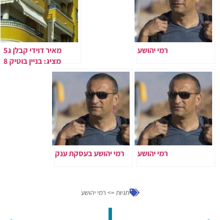
רמי יהושע
מאיר דוידי קבלן ג5
מציג: בניין בוטיק 8
קומות סביב כיכר
המדינה
רמי יהושע
רמי יהושע בעסקת ענק
תגיות =>
רמי יהושע