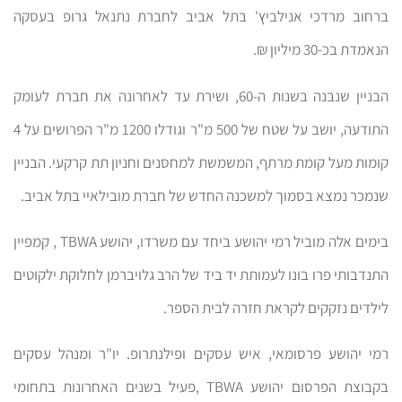
ברחוב מרדכי אנילביץ' בתל אביב לחברת נתנאל גרופ בעסקה
הנאמדת בכ-30 מיליון ₪.
הבניין שנבנה בשנות ה-60, ושירת עד לאחרונה את חברת לעומק
התודעה, יושב על שטח של 500 מ"ר וגודלו 1200 מ"ר הפרושים על 4
קומות מעל קומת מרתף, המשמשת למחסנים וחניון תת קרקעי. הבניין
שנמכר נמצא בסמוך למשכנה החדש של חברת מובילאיי בתל אביב.
בימים אלה מוביל רמי יהושע ביחד עם משרדו, יהושע TBWA , קמפיין
התנדבותי פרו בונו לעמותת יד ביד של הרב גלויברמן לחלוקת ילקוטים
לילדים נזקקים לקראת חזרה לבית הספר.
רמי יהושע פרסומאי, איש עסקים ופילנתרופ. יו"ר ומנהל עסקים
בקבוצת הפרסום יהושע TBWA ,פעיל בשנים האחרונות בתחומי