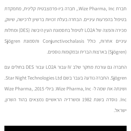
חברת Wize Pharma, Inc., חברה ביו-פרמצבטית קלינית, מתמקדת
בטיפול בהפרעות עיניים. הבחרה בעלת זכויות ברשיון לרכישה, שיווק,
מכירה והפצה של LO2A לטיפול בתסמונת העין היבשה (DES) ומחלות
עיניים אחרות, כולל Conjunctivochalasis ותסמונת Sjögren
(Sjögren) בארצות הברית ובמקומות נוספים.
החברה גם עורכת מחקר שלב IV עבור LO2A עבור DES בחולים עם
Sjögren. החברה נודעה בעבר בשם Star Night Technologies Ltd.
ושינתה את שמה ל- Wize Pharma, Inc. ביולי 2015. Wize Pharma,
Inc. נוסדה בשנת 1982 ומשרדיה הראשיים נמצאים בהוד השרון,
ישראל.