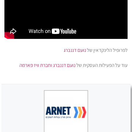
לפרופיל הלינקדאין של
נועם דננברג
עוד על הפעילות העסקית של
נועם דננברג וחברת וויז פארמה