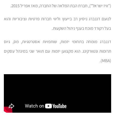
("וויז ישראל"), חברת הבת המלאה של החברה, מאז אפריל 2015.
לנועם דננברג ניסיון רב בייעוץ וליווי חברות פרטיות וציבוריות והוא
בעל רקורד מוכח בענף ניהול השקעות.
דננברג מומחה בתחומי יזמות, שותפויות אסטרטגיות, מס, גיוס
תרומות ונטוורקינג. הוא מקצוען יזמות עם תואר שני במינהל עסקים
(MBA).