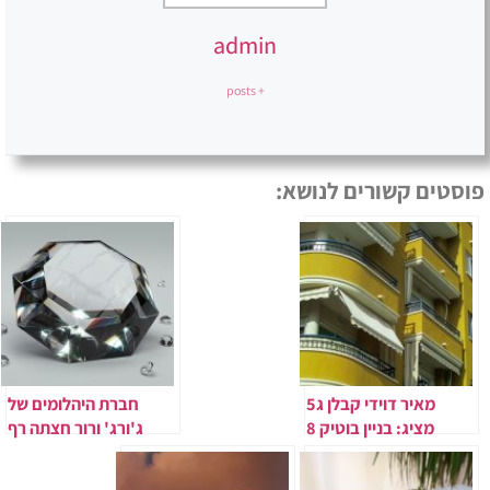
admin
+ posts
פוסטים קשורים לנושא:
מאיר דוידי קבלן ג5
חברת היהלומים של
מציג: בניין בוטיק 8
ג'ורג' ורור חצתה רף
קומות סביב כיכר
100 מיליון יורו
המדינה
בעסקאות בשנת 2025.​