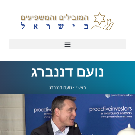
נועם דננברג
ראשי
>
נועם דננברג