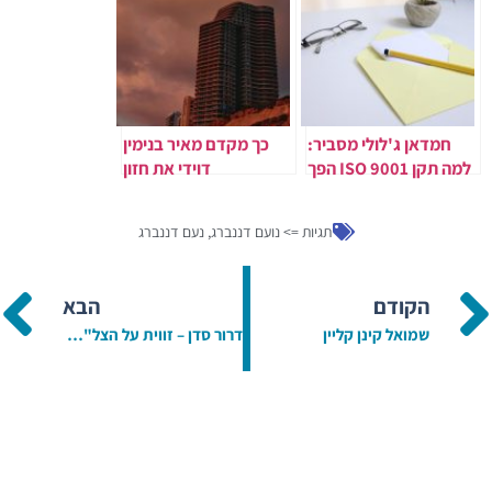
חמדאן ג'לולי מסביר:
כך מקדם מאיר בנימין
למה תקן ISO 9001 הפך
דוידי את חזון
לכלי חובה עבור עסקים
ההתחדשות העירונית
בישראל
במרכז נתניה
תגיות =>
נועם דננברג
,
נעם דננברג
הקודם
הבא
שמואל קינן קליין
דרור סדן – זווית על הצל"ש המיוחד למכון אדלר